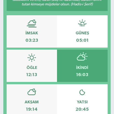
tutan kimseye müjdeler olsun. (Hadis-i Şerif)
İMSAK
GÜNEŞ
03:23
05:01
ÖĞLE
İKINDI
12:13
16:03
AKŞAM
YATSI
19:14
20:45