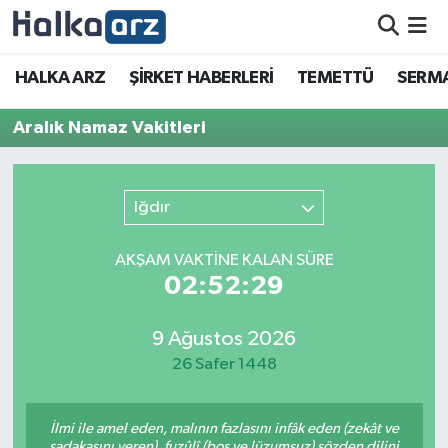
HALKA ARZ
HALKA ARZ
ŞİRKET HABERLERİ
TEMETTÜ
SERMA
SERMAYE ARTIRIMI
Aralık Namaz Vakitleri
ŞİRKET HABERLERİ
Iğdır
TEMETTÜ
AKŞAM VAKTİNE KALAN SÜRE
İletişim
02:52:29
9 Ağustos 2026
26 Safer 1448
İlmi ile amel eden, malının fazlasını infâk eden (zekât ve
sadakasını veren), fuzûlî (boş ve lüzumsuz) sözden dilini