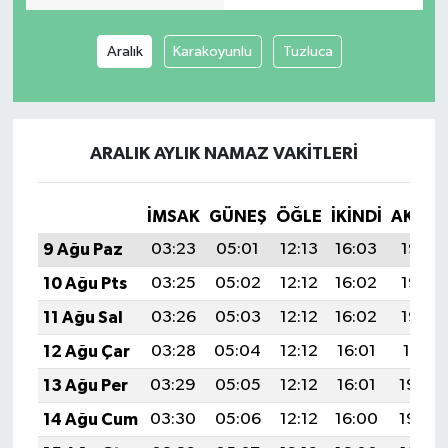
Aralık
Karakoyunlu
Tuzluca
ARALIK AYLIK NAMAZ VAKITLERI
İMSAK
GÜNEŞ
ÖĞLE
İKINDI
AKŞA
9 Ağu Paz
03:23
05:01
12:13
16:03
19:14
10 Ağu Pts
03:25
05:02
12:12
16:02
19:13
11 Ağu Sal
03:26
05:03
12:12
16:02
19:12
12 Ağu Çar
03:28
05:04
12:12
16:01
19:11
13 Ağu Per
03:29
05:05
12:12
16:01
19:09
14 Ağu Cum
03:30
05:06
12:12
16:00
19:08