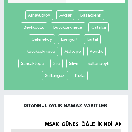
Arnavutköy
Avcılar
Başakşehir
Beylikdüzü
Büyükçekmece
Çatalca
Çekmeköy
Esenyurt
Kartal
Küçükçekmece
Maltepe
Pendik
Sancaktepe
Şile
Silivri
Sultanbeyli
Sultangazi
Tuzla
İSTANBUL AYLIK NAMAZ VAKITLERI
İMSAK
GÜNEŞ
ÖĞLE
İKINDI
AKŞA