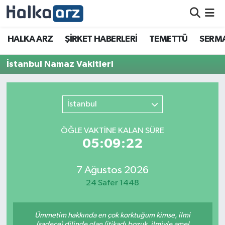
HALKA ARZ
HALKA ARZ
ŞİRKET HABERLERİ
TEMETTÜ
SERMA
SERMAYE ARTIRIMI
İstanbul Namaz Vakitleri
ŞİRKET HABERLERİ
İstanbul
TEMETTÜ
ÖĞLE VAKTİNE KALAN SÜRE
İletişim
05:09:22
7 Ağustos 2026
24 Safer 1448
Ümmetim hakkında en çok korktuğum kimse, ilmi
(sadece) dilinde olan (itikadı bozuk, ilmiyle amel