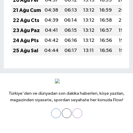
20 Ağu Per
04:37
06:12
13:13
16:59
20:04
21 Ağu Cum
04:38
06:13
13:12
16:59
20:02
22 Ağu Cts
04:39
06:14
13:12
16:58
20:01
23 Ağu Paz
04:41
06:15
13:12
16:57
19:59
24 Ağu Pts
04:42
06:16
13:12
16:56
19:58
25 Ağu Sal
04:44
06:17
13:11
16:56
19:56
Türkiye'den ve dünyadan son dakika haberleri, köşe yazıları,
magazinden siyasete, spordan seyahate her konuda Flow!