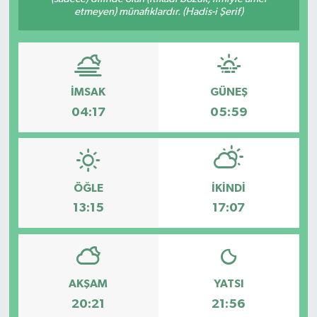
etmeyen) münafıklardır. (Hadis-i Şerif)
İMSAK
GÜNEŞ
04:17
05:59
ÖĞLE
İKINDI
13:15
17:07
AKŞAM
YATSI
20:21
21:56