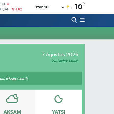
°
OIN
10
İstanbul
91,74
%-1.82
AR
3620
%0.02
O
8690
%0.19
LİN
0380
%0.18
TIN
2,09000
%0.19
7 Ağustos 2026
100
98,00
%0
24 Safer 1448
ır. (Hadis-i Şerif)
AKŞAM
YATSI