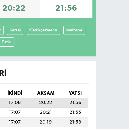
20:22
21:56
t
Kartal
Küçükçekmece
Maltepe
Tuzla
RI
İKINDI
AKŞAM
YATSI
17:08
20:22
21:56
17:07
20:21
21:55
17:07
20:19
21:53