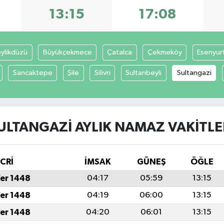
13:15
17:08
ylikdüzü
Büyükçekmece
Çatalca
Çekmeköy
Esenyur
Sancaktepe
Şile
Silivri
Sultanbeyli
Sultangazi
ULTANGAZI AYLIK NAMAZ VAKITLE
İCRİ
İMSAK
GÜNEŞ
ÖĞLE
fer 1448
04:17
05:59
13:15
fer 1448
04:19
06:00
13:15
fer 1448
04:20
06:01
13:15