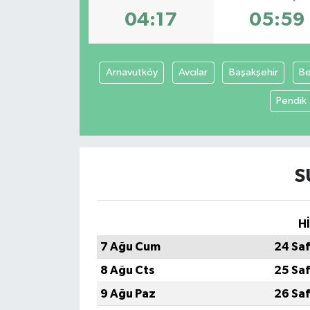
04:17
05:59
Arnavutköy
Avcılar
Başakşehir
Be
Pendik
S
H
7 Ağu Cum
24 Sa
8 Ağu Cts
25 Sa
9 Ağu Paz
26 Sa