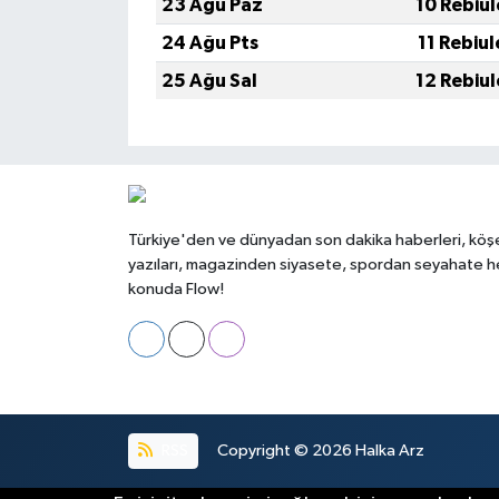
23 Ağu Paz
10 Rebiu
24 Ağu Pts
11 Rebiu
25 Ağu Sal
12 Rebiu
Türkiye'den ve dünyadan son dakika haberleri, köş
yazıları, magazinden siyasete, spordan seyahate h
konuda Flow!
RSS
Copyright © 2026
Halka Arz