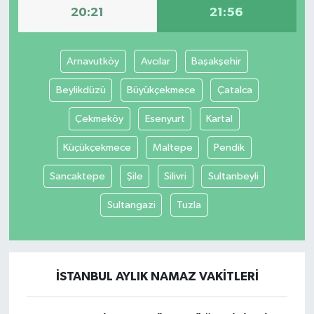
20:21
21:56
Arnavutköy
Avcılar
Başakşehir
Beylikdüzü
Büyükçekmece
Çatalca
Çekmeköy
Esenyurt
Kartal
Küçükçekmece
Maltepe
Pendik
Sancaktepe
Şile
Silivri
Sultanbeyli
Sultangazi
Tuzla
İSTANBUL AYLIK NAMAZ VAKITLERI