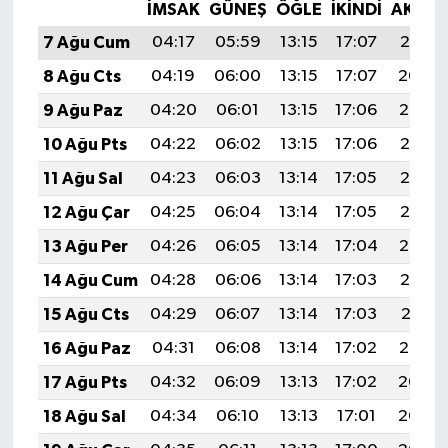
İMSAK
GÜNEŞ
ÖĞLE
İKINDI
AKŞA
7 Ağu Cum
04:17
05:59
13:15
17:07
20:21
8 Ağu Cts
04:19
06:00
13:15
17:07
20:20
9 Ağu Paz
04:20
06:01
13:15
17:06
20:19
10 Ağu Pts
04:22
06:02
13:15
17:06
20:18
11 Ağu Sal
04:23
06:03
13:14
17:05
20:16
12 Ağu Çar
04:25
06:04
13:14
17:05
20:15
13 Ağu Per
04:26
06:05
13:14
17:04
20:14
14 Ağu Cum
04:28
06:06
13:14
17:03
20:12
15 Ağu Cts
04:29
06:07
13:14
17:03
20:11
16 Ağu Paz
04:31
06:08
13:14
17:02
20:10
17 Ağu Pts
04:32
06:09
13:13
17:02
20:08
18 Ağu Sal
04:34
06:10
13:13
17:01
20:07