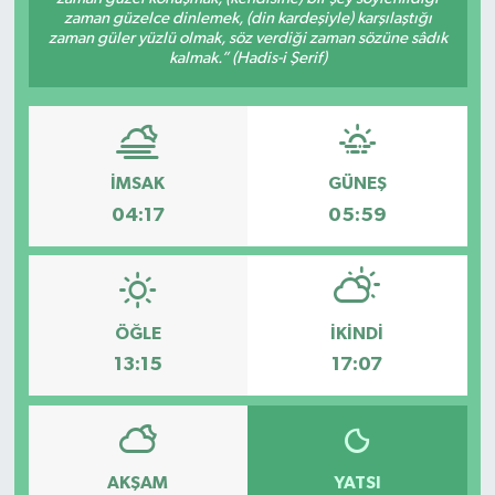
zaman güzelce dinlemek, (din kardeşiyle) karşılaştığı
zaman güler yüzlü olmak, söz verdiği zaman sözüne sâdık
kalmak.” (Hadis-i Şerif)
İMSAK
GÜNEŞ
04:17
05:59
ÖĞLE
İKINDI
13:15
17:07
AKŞAM
YATSI