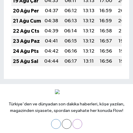
19 Ağu Çar
04:35
06:11
13:13
17:00
20:05
20 Ağu Per
04:37
06:12
13:13
16:59
20:04
21 Ağu Cum
04:38
06:13
13:12
16:59
20:02
22 Ağu Cts
04:39
06:14
13:12
16:58
20:01
23 Ağu Paz
04:41
06:15
13:12
16:57
19:59
24 Ağu Pts
04:42
06:16
13:12
16:56
19:58
25 Ağu Sal
04:44
06:17
13:11
16:56
19:56
Türkiye'den ve dünyadan son dakika haberleri, köşe yazıları,
magazinden siyasete, spordan seyahate her konuda Flow!