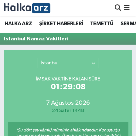
HALKA ARZ
HALKA ARZ
ŞİRKET HABERLERİ
TEMETTÜ
SERMA
SERMAYE ARTIRIMI
İstanbul Namaz Vakitleri
ŞİRKET HABERLERİ
İstanbul
TEMETTÜ
İMSAK VAKTİNE KALAN SÜRE
İletişim
01:29:08
7 Ağustos 2026
24 Safer 1448
(Şu dört şey kâmil) müminin ahlâkındandır: Konuştuğu
zaman güzel konuşmak, (kendisine) bir şey söylenildiği