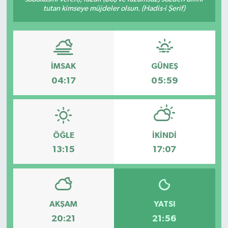
tutan kimseye müjdeler olsun. (Hadis-i Şerif)
İMSAK
GÜNEŞ
04:17
05:59
ÖĞLE
İKINDI
13:15
17:07
AKŞAM
YATSI
20:21
21:56