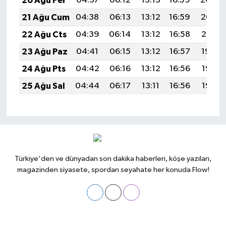
20 Ağu Per
04:37
06:12
13:13
16:59
20:04
21 Ağu Cum
04:38
06:13
13:12
16:59
20:02
22 Ağu Cts
04:39
06:14
13:12
16:58
20:01
23 Ağu Paz
04:41
06:15
13:12
16:57
19:59
24 Ağu Pts
04:42
06:16
13:12
16:56
19:58
25 Ağu Sal
04:44
06:17
13:11
16:56
19:56
Türkiye'den ve dünyadan son dakika haberleri, köşe yazıları,
magazinden siyasete, spordan seyahate her konuda Flow!