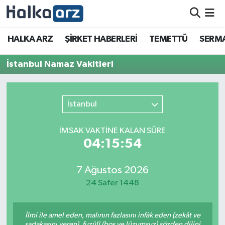
HALKA ARZ
HALKA ARZ
ŞİRKET HABERLERİ
TEMETTÜ
SERMA
SERMAYE ARTIRIMI
İstanbul Namaz Vakitleri
ŞİRKET HABERLERİ
İstanbul
TEMETTÜ
İMSAK VAKTİNE KALAN SÜRE
İletişim
04:15:54
7 Ağustos 2026
24 Safer 1448
İlmi ile amel eden, malının fazlasını infâk eden (zekât ve
sadakasını veren), fuzûlî (boş ve lüzumsuz) sözden dilini