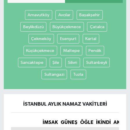
Arnavutköy
Avcılar
Başakşehir
Beylikdüzü
Büyükçekmece
Çatalca
Çekmeköy
Esenyurt
Kartal
Küçükçekmece
Maltepe
Pendik
Sancaktepe
Şile
Silivri
Sultanbeyli
Sultangazi
Tuzla
İSTANBUL AYLIK NAMAZ VAKITLERI
İMSAK
GÜNEŞ
ÖĞLE
İKINDI
AKŞA