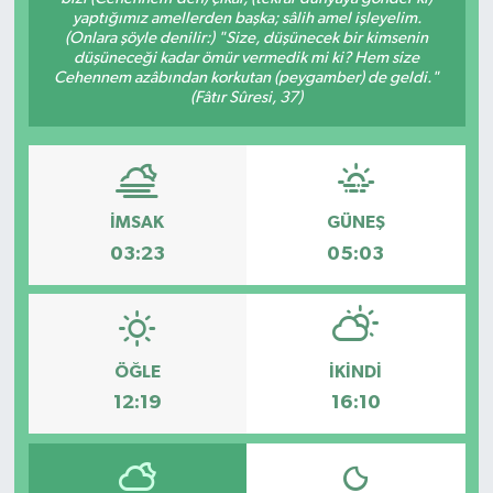
yaptığımız amellerden başka; sâlih amel işleyelim.
(Onlara şöyle denilir:) "Size, düşünecek bir kimsenin
düşüneceği kadar ömür vermedik mi ki? Hem size
Cehennem azâbından korkutan (peygamber) de geldi."
(Fâtır Sûresi, 37)
İMSAK
GÜNEŞ
03:23
05:03
ÖĞLE
İKINDI
12:19
16:10