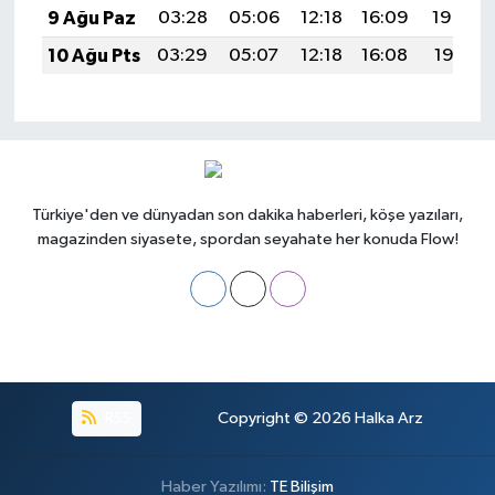
9 Ağu Paz
03:28
05:06
12:18
16:09
19:20
10 Ağu Pts
03:29
05:07
12:18
16:08
19:19
Türkiye'den ve dünyadan son dakika haberleri, köşe yazıları,
magazinden siyasete, spordan seyahate her konuda Flow!
RSS
Copyright © 2026
Halka Arz
Haber Yazılımı:
TE Bilişim