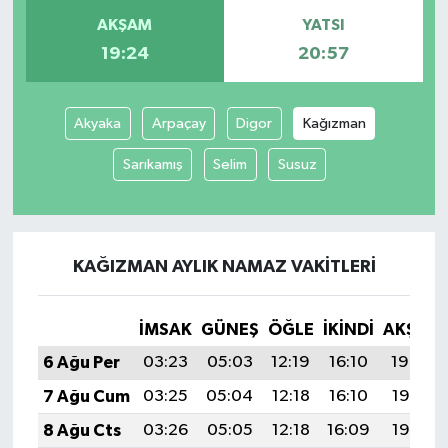
AKŞAM
YATSI
19:24
20:57
Akyaka
Arpaçay
Digor
Kağızman
Sarıkamış
Selim
Susuz
KAĞIZMAN AYLIK NAMAZ VAKITLERI
İMSAK
GÜNEŞ
ÖĞLE
İKINDI
AKŞAM
6 Ağu Per
03:23
05:03
12:19
16:10
19:24
7 Ağu Cum
03:25
05:04
12:18
16:10
19:23
8 Ağu Cts
03:26
05:05
12:18
16:09
19:22