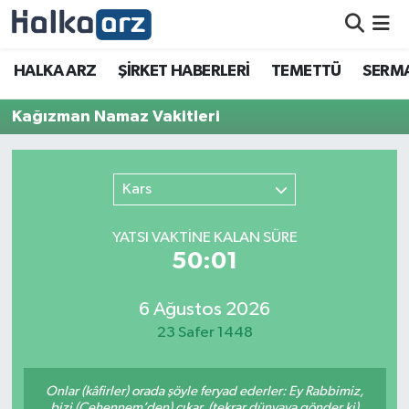
HALKA ARZ
HALKA ARZ
ŞİRKET HABERLERİ
TEMETTÜ
SERMA
SERMAYE ARTIRIMI
Kağızman Namaz Vakitleri
ŞİRKET HABERLERİ
Kars
TEMETTÜ
YATSI VAKTİNE KALAN SÜRE
İletişim
50:01
6 Ağustos 2026
23 Safer 1448
Onlar (kâfirler) orada şöyle feryad ederler: Ey Rabbimiz,
bizi (Cehennem’den) çıkar, (tekrar dünyaya gönder ki)