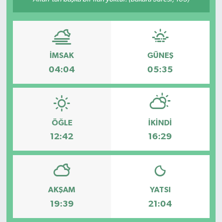
İMSAK
GÜNEŞ
04:04
05:35
ÖĞLE
İKINDI
12:42
16:29
AKŞAM
YATSI
19:39
21:04