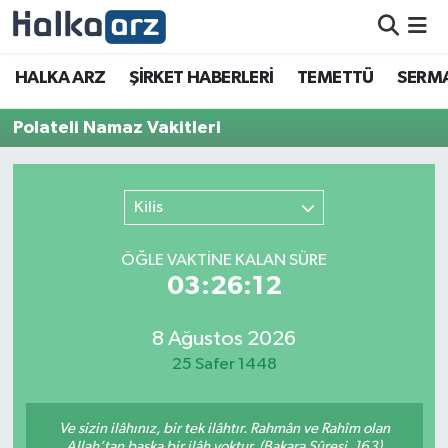
HALKA ARZ
HALKA ARZ
ŞİRKET HABERLERİ
TEMETTÜ
SERMA
SERMAYE ARTIRIMI
Polateli Namaz Vakitleri
ŞİRKET HABERLERİ
Kilis
TEMETTÜ
ÖĞLE VAKTİNE KALAN SÜRE
İletişim
03:26:12
8 Ağustos 2026
25 Safer 1448
Ve sizin ilâhınız, bir tek ilâhtır. Rahmân ve Rahîm olan
Allah’tan başka bir ilâh yoktur. (Bakara Sûresi, 163)