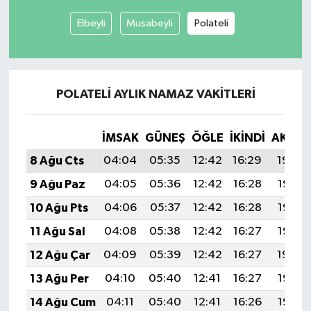
Elbeyli
Musabeyli
Polateli
POLATELI AYLIK NAMAZ VAKITLERI
İMSAK
GÜNEŞ
ÖĞLE
İKINDI
AKŞA
8 Ağu Cts
04:04
05:35
12:42
16:29
19:39
9 Ağu Paz
04:05
05:36
12:42
16:28
19:38
10 Ağu Pts
04:06
05:37
12:42
16:28
19:37
11 Ağu Sal
04:08
05:38
12:42
16:27
19:36
12 Ağu Çar
04:09
05:39
12:42
16:27
19:34
13 Ağu Per
04:10
05:40
12:41
16:27
19:33
14 Ağu Cum
04:11
05:40
12:41
16:26
19:32