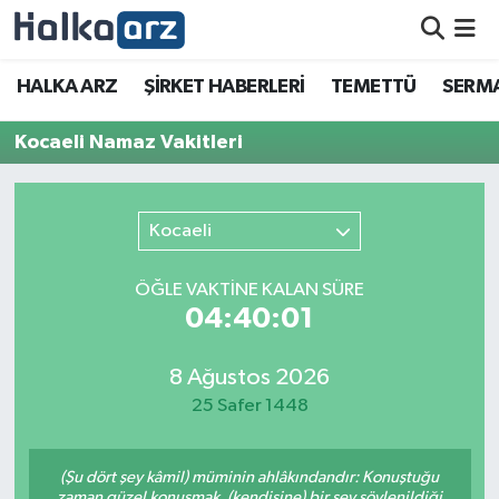
HALKA ARZ
HALKA ARZ
ŞİRKET HABERLERİ
TEMETTÜ
SERMA
SERMAYE ARTIRIMI
Kocaeli Namaz Vakitleri
ŞİRKET HABERLERİ
Kocaeli
TEMETTÜ
ÖĞLE VAKTİNE KALAN SÜRE
İletişim
04:40:01
8 Ağustos 2026
25 Safer 1448
(Şu dört şey kâmil) müminin ahlâkındandır: Konuştuğu
zaman güzel konuşmak, (kendisine) bir şey söylenildiği