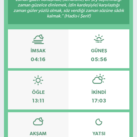
zaman güzelce dinlemek, (din kardeşiyle) karşılaştığı
zaman güler yüzlü olmak, söz verdiği zaman sözüne sâdık
kalmak.” (Hadis-i Şerif)
İMSAK
GÜNEŞ
04:16
05:56
ÖĞLE
İKINDI
13:11
17:03
AKŞAM
YATSI