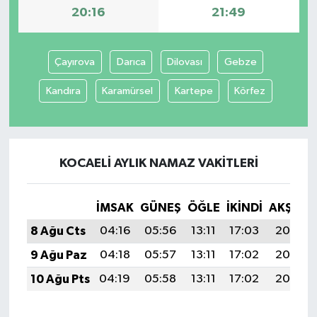
20:16
21:49
Çayırova
Darıca
Dilovası
Gebze
Kandıra
Karamürsel
Kartepe
Körfez
KOCAELI AYLIK NAMAZ VAKITLERI
İMSAK
GÜNEŞ
ÖĞLE
İKINDI
AKŞAM
8 Ağu Cts
04:16
05:56
13:11
17:03
20:16
9 Ağu Paz
04:18
05:57
13:11
17:02
20:15
10 Ağu Pts
04:19
05:58
13:11
17:02
20:13