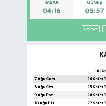
İMSAK
GÜNEŞ
04:16
05:57
Çayırova
K
HİCRİ
7 Ağu Cum
24 Safer 
8 Ağu Cts
25 Safer 
9 Ağu Paz
26 Safer 
10 Ağu Pts
27 Safer 