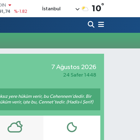
°
OIN
10
İstanbul
91,74
%-1.82
AR
3620
%0.02
O
8690
%0.19
LİN
0380
%0.18
TIN
2,09000
%0.19
7 Ağustos 2026
100
98,00
%0
24 Safer 1448
aksız yere hüküm verir, bu Cehennem’dedir. Bir
küm verir, işte bu, Cennet’tedir. (Hadis-i Şerif)