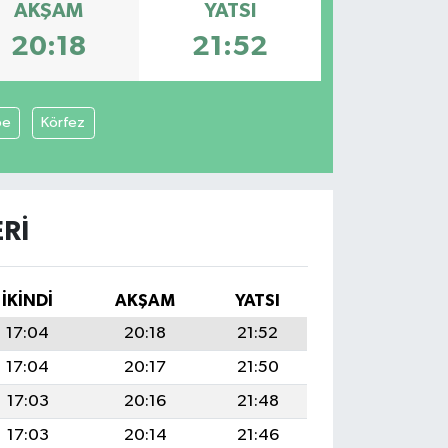
AKŞAM
YATSI
20:18
21:52
pe
Körfez
RI
İKINDI
AKŞAM
YATSI
17:04
20:18
21:52
17:04
20:17
21:50
17:03
20:16
21:48
17:03
20:14
21:46