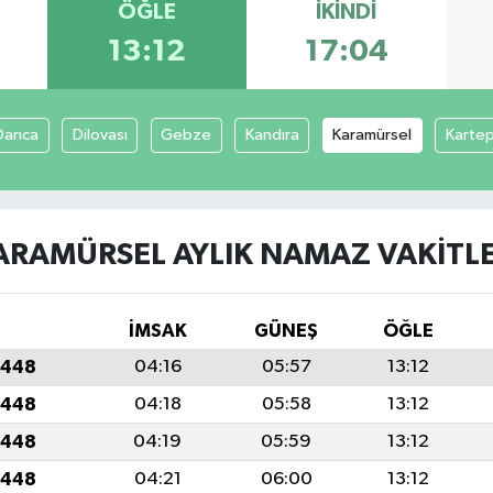
ÖĞLE
İKINDI
13:12
17:04
Darıca
Dilovası
Gebze
Kandıra
Karamürsel
Karte
ARAMÜRSEL AYLIK NAMAZ VAKITLE
İMSAK
GÜNEŞ
ÖĞLE
1448
04:16
05:57
13:12
1448
04:18
05:58
13:12
1448
04:19
05:59
13:12
1448
04:21
06:00
13:12