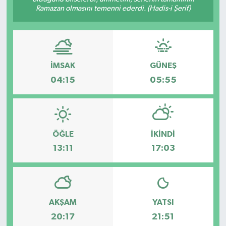
Ramazan olmasını temenni ederdi. (Hadis-i Şerif)
İMSAK
GÜNEŞ
04:15
05:55
ÖĞLE
İKINDI
13:11
17:03
AKŞAM
YATSI
20:17
21:51