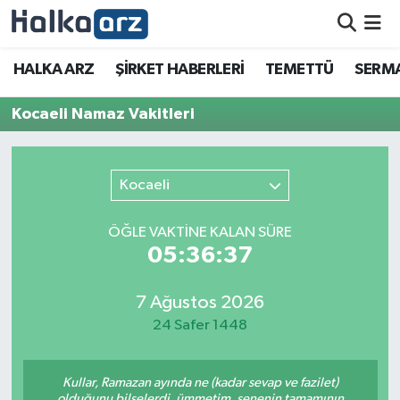
HALKA ARZ
HALKA ARZ
ŞİRKET HABERLERİ
TEMETTÜ
SERMA
SERMAYE ARTIRIMI
Kocaeli Namaz Vakitleri
ŞİRKET HABERLERİ
Kocaeli
TEMETTÜ
ÖĞLE VAKTİNE KALAN SÜRE
İletişim
05:36:37
7 Ağustos 2026
24 Safer 1448
Kullar, Ramazan ayında ne (kadar sevap ve fazilet)
olduğunu bilselerdi, ümmetim, senenin tamamının