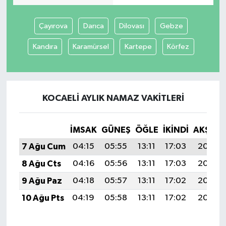
Çayırova
Darıca
Dilovası
Gebze
Kandıra
Karamürsel
Kartepe
Körfez
KOCAELI AYLIK NAMAZ VAKITLERI
İMSAK
GÜNEŞ
ÖĞLE
İKINDI
AKŞAM
7 Ağu Cum
04:15
05:55
13:11
17:03
20:17
8 Ağu Cts
04:16
05:56
13:11
17:03
20:16
9 Ağu Paz
04:18
05:57
13:11
17:02
20:15
10 Ağu Pts
04:19
05:58
13:11
17:02
20:13