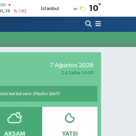
°
OIN
10
İstanbul
91,74
%-1.82
AR
3620
%0.02
O
8690
%0.19
LİN
0380
%0.18
TIN
2,09000
%0.19
7 Ağustos 2026
100
98,00
%0
24 Safer 1448
zi kat kat verir. (Hadis-i Şerif)
AKŞAM
YATSI