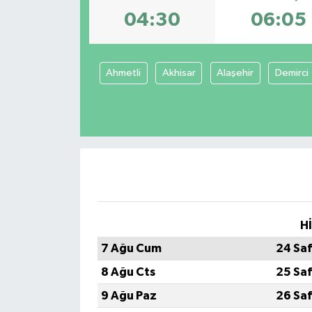
04:30
06:05
Ahmetli
Akhisar
Alaşehir
Demirci
H
7 Ağu Cum
24 Sa
8 Ağu Cts
25 Sa
9 Ağu Paz
26 Sa