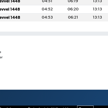
levvel 1448
04:51
06:19
13:13
levvel 1448
04:52
06:20
13:13
levvel 1448
04:53
06:21
13:13
e
er