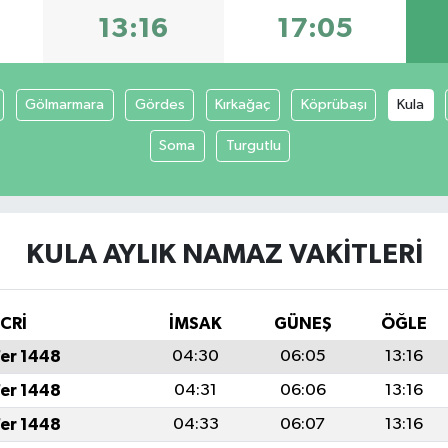
13:16
17:05
Gölmarmara
Gördes
Kırkağaç
Köprübaşı
Kula
Soma
Turgutlu
KULA AYLIK NAMAZ VAKITLERI
İCRİ
İMSAK
GÜNEŞ
ÖĞLE
fer 1448
04:30
06:05
13:16
fer 1448
04:31
06:06
13:16
fer 1448
04:33
06:07
13:16