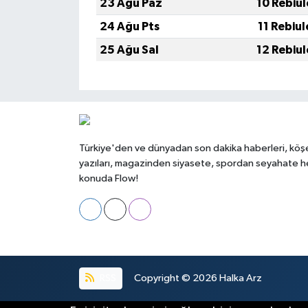
23 Ağu Paz
10 Rebiu
24 Ağu Pts
11 Rebiu
25 Ağu Sal
12 Rebiu
Türkiye'den ve dünyadan son dakika haberleri, köş
yazıları, magazinden siyasete, spordan seyahate h
konuda Flow!
RSS
Copyright © 2026
Halka Arz