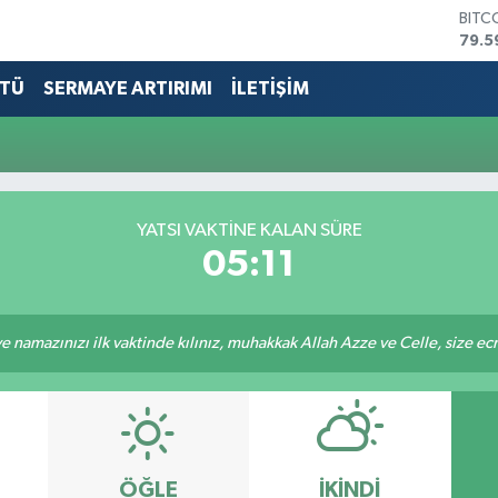
BITC
79.5
DOL
45,4
TÜ
SERMAYE ARTIRIMI
İLETİŞİM
EUR
53,3
STER
61,6
G.AL
686
YATSI VAKTİNE KALAN SÜRE
BİST
05:11
14.5
 namazınızı ilk vaktinde kılınız, muhakkak Allah Azze ve Celle, size ecrini
ÖĞLE
İKINDI