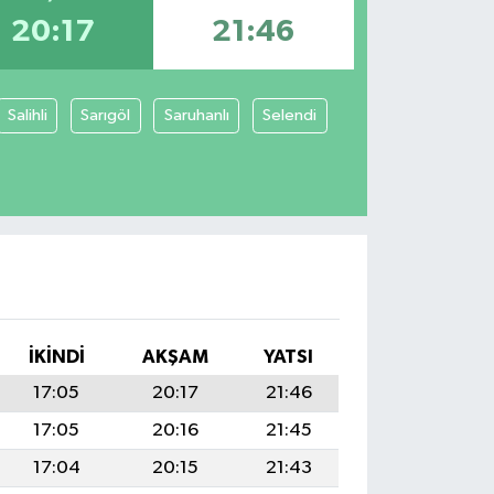
20:17
21:46
Salihli
Sarıgöl
Saruhanlı
Selendi
İKINDI
AKŞAM
YATSI
17:05
20:17
21:46
17:05
20:16
21:45
17:04
20:15
21:43