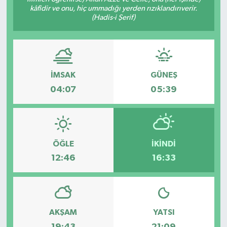
kâfîdir ve onu, hiç ummadığı yerden rızıklandırıverir.
(Hadis-i Şerif)
İMSAK
GÜNEŞ
04:07
05:39
ÖĞLE
İKINDI
12:46
16:33
AKŞAM
YATSI
19:43
21:09