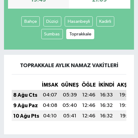
Bahçe
Düziçi
Hasanbeyli
Kadirli
Sumbas
Toprakkale
TOPRAKKALE AYLIK NAMAZ VAKITLERI
İMSAK
GÜNEŞ
ÖĞLE
İKINDI
AKŞAM
8 Ağu Cts
04:07
05:39
12:46
16:33
19:43
9 Ağu Paz
04:08
05:40
12:46
16:32
19:42
10 Ağu Pts
04:10
05:41
12:46
16:32
19:41