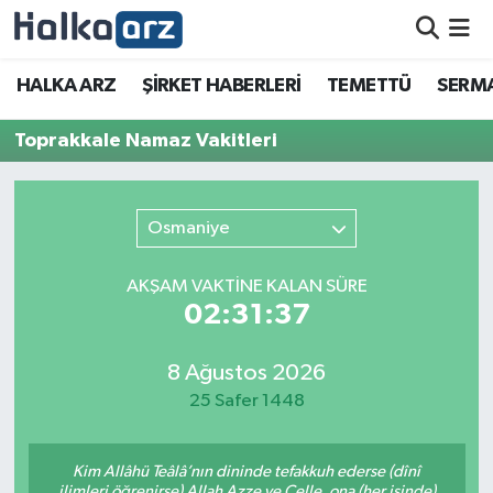
HALKA ARZ
HALKA ARZ
ŞİRKET HABERLERİ
TEMETTÜ
SERMA
SERMAYE ARTIRIMI
Toprakkale Namaz Vakitleri
ŞİRKET HABERLERİ
Osmaniye
TEMETTÜ
AKŞAM VAKTİNE KALAN SÜRE
İletişim
02:31:37
8 Ağustos 2026
25 Safer 1448
Kim Allâhü Teâlâ’nın dininde tefakkuh ederse (dînî
ilimleri öğrenirse) Allah Azze ve Celle, ona (her işinde)