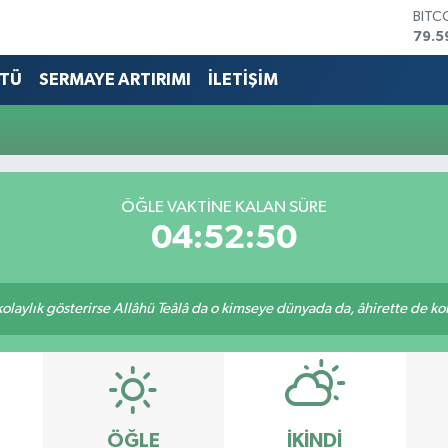
BITC
79.5
DOL
45,4
TÜ
SERMAYE ARTIRIMI
İLETİŞİM
EUR
53,3
STER
61,6
G.AL
686
ÖĞLE VAKTİNE KALAN SÜRE
BİST
04:52:50
14.5
 kolaylık gösterirse Allâhü Teâlâ da o kimseye dünyada da, âhirette de kola
ÖĞLE
İKINDI