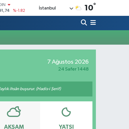
°
OIN
10
İstanbul
91,74
%-1.82
AR
3620
%0.02
O
8690
%0.19
LİN
0380
%0.18
TIN
2,09000
%0.19
7 Ağustos 2026
100
98,00
%0
24 Safer 1448
ylık ihsân buyurur. (Hadis-i Şerif)
AKŞAM
YATSI