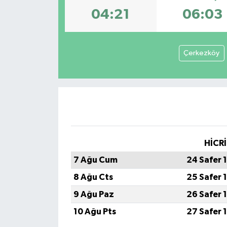
04:21
06:03
Çerkezköy
HİCRİ
7 Ağu Cum
24 Safer 
8 Ağu Cts
25 Safer 
9 Ağu Paz
26 Safer 
10 Ağu Pts
27 Safer 