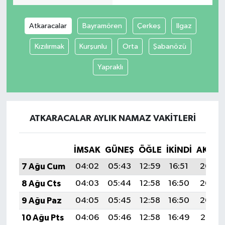
Atkaracalar
Bayramören
Çerkeş
Ilgaz
Kızılırmak
Kurşunlu
Orta
Şabanözü
Yapraklı
ATKARACALAR AYLIK NAMAZ VAKITLERI
İMSAK
GÜNEŞ
ÖĞLE
İKINDI
AKŞA
7 Ağu Cum
04:02
05:43
12:59
16:51
20:05
8 Ağu Cts
04:03
05:44
12:58
16:50
20:03
9 Ağu Paz
04:05
05:45
12:58
16:50
20:02
10 Ağu Pts
04:06
05:46
12:58
16:49
20:01