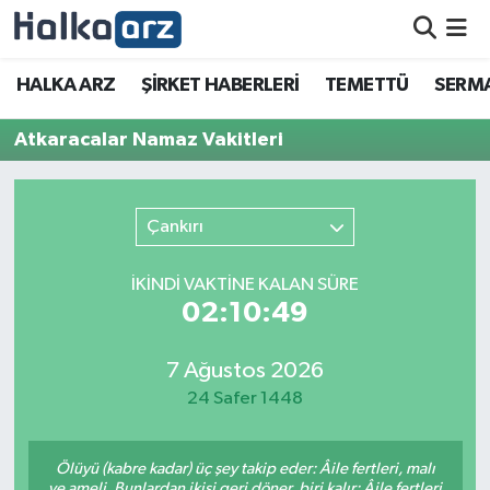
HALKA ARZ
HALKA ARZ
ŞİRKET HABERLERİ
TEMETTÜ
SERMA
SERMAYE ARTIRIMI
Atkaracalar Namaz Vakitleri
ŞİRKET HABERLERİ
Çankırı
TEMETTÜ
İKINDI VAKTİNE KALAN SÜRE
İletişim
02:10:49
7 Ağustos 2026
24 Safer 1448
Ölüyü (kabre kadar) üç şey takip eder: Âile fertleri, malı
ve ameli. Bunlardan ikisi geri döner, biri kalır: Âile fertleri