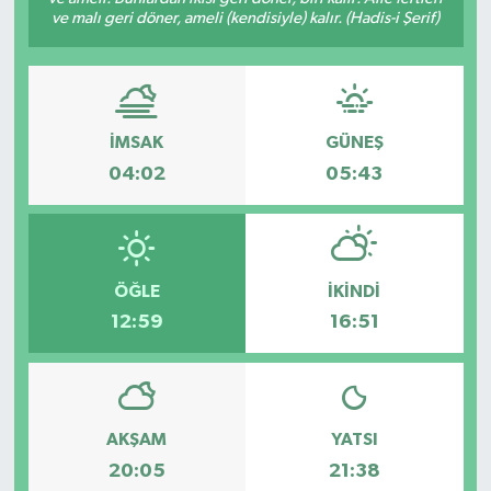
ve malı geri döner, ameli (kendisiyle) kalır. (Hadis-i Şerif)
İMSAK
GÜNEŞ
04:02
05:43
ÖĞLE
İKINDI
12:59
16:51
AKŞAM
YATSI
20:05
21:38