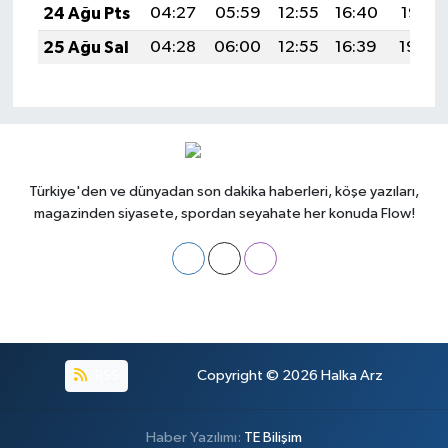
24 Ağu Pts
04:27
05:59
12:55
16:40
19:41
25 Ağu Sal
04:28
06:00
12:55
16:39
19:40
Türkiye'den ve dünyadan son dakika haberleri, köşe yazıları,
magazinden siyasete, spordan seyahate her konuda Flow!
RSS
Copyright © 2026
Halka Arz
Haber Yazılımı:
TE Bilişim