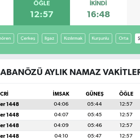
ÖĞLE
İKINDI
12:57
16:48
mören
Çerkeş
Ilgaz
Kızılırmak
Kurşunlu
Orta
ŞABANÖZÜ AYLIK NAMAZ VAKITLER
İCRİ
İMSAK
GÜNEŞ
ÖĞLE
fer 1448
04:06
05:44
12:57
fer 1448
04:07
05:45
12:57
fer 1448
04:09
05:46
12:57
fer 1448
04:10
05:47
12:57