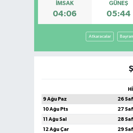
İMSAK
GÜNEŞ
04:06
05:44
Atkaracalar
Bayra
H
9 Ağu Paz
26 Sa
10 Ağu Pts
27 Sa
11 Ağu Sal
28 Sa
12 Ağu Çar
29 Sa