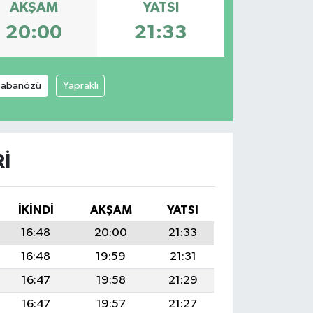
AKŞAM
YATSI
20:00
21:33
Şabanözü
Yapraklı
I
İKINDI
AKŞAM
YATSI
16:48
20:00
21:33
16:48
19:59
21:31
16:47
19:58
21:29
16:47
19:57
21:27