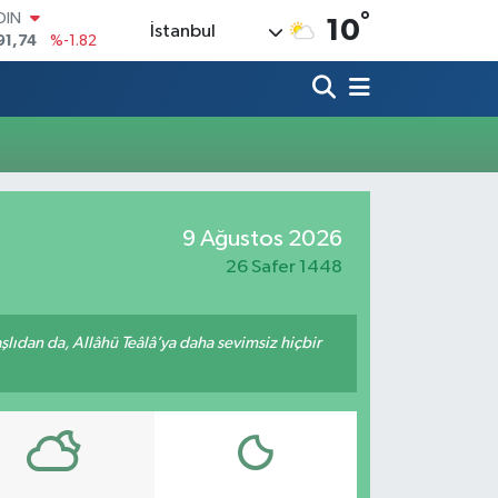
°
OIN
10
İstanbul
91,74
%-1.82
AR
3620
%0.02
O
8690
%0.19
LİN
0380
%0.18
TIN
2,09000
%0.19
9 Ağustos 2026
100
98,00
%0
26 Safer 1448
ıdan da, Allâhü Teâlâ’ya daha sevimsiz hiçbir