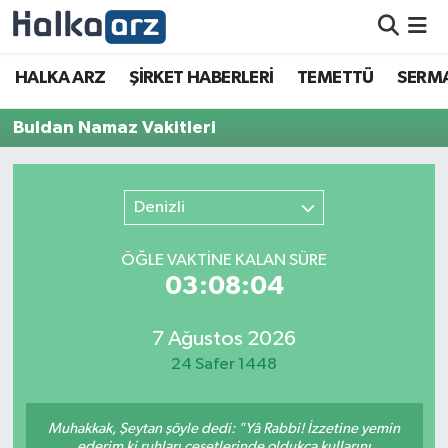
HALKA ARZ
HALKA ARZ
ŞİRKET HABERLERİ
TEMETTÜ
SERMA
SERMAYE ARTIRIMI
Buldan Namaz Vakitleri
ŞİRKET HABERLERİ
Denizli
TEMETTÜ
ÖĞLE VAKTİNE KALAN SÜRE
İletişim
03:08:04
7 Ağustos 2026
24 Safer 1448
Muhakkak, Şeytan şöyle dedi: "Yâ Rabbi! İzzetine yemin
ederim ki ruhları cesetlerinde oldukça kullarını