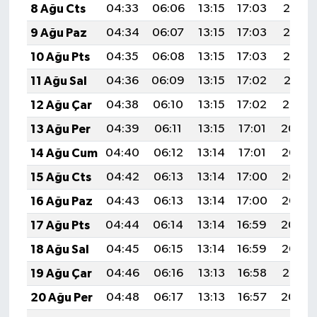
8 Ağu Cts
04:33
06:06
13:15
17:03
20:15
9 Ağu Paz
04:34
06:07
13:15
17:03
20:13
10 Ağu Pts
04:35
06:08
13:15
17:03
20:12
11 Ağu Sal
04:36
06:09
13:15
17:02
20:11
12 Ağu Çar
04:38
06:10
13:15
17:02
20:10
13 Ağu Per
04:39
06:11
13:15
17:01
20:09
14 Ağu Cum
04:40
06:12
13:14
17:01
20:07
15 Ağu Cts
04:42
06:13
13:14
17:00
20:06
16 Ağu Paz
04:43
06:13
13:14
17:00
20:05
17 Ağu Pts
04:44
06:14
13:14
16:59
20:04
18 Ağu Sal
04:45
06:15
13:14
16:59
20:02
19 Ağu Çar
04:46
06:16
13:13
16:58
20:01
20 Ağu Per
04:48
06:17
13:13
16:57
20:00