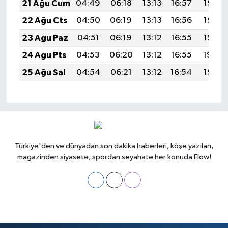
21 Ağu Cum
04:49
06:18
13:13
16:57
19:58
22 Ağu Cts
04:50
06:19
13:13
16:56
19:57
23 Ağu Paz
04:51
06:19
13:12
16:55
19:56
24 Ağu Pts
04:53
06:20
13:12
16:55
19:54
25 Ağu Sal
04:54
06:21
13:12
16:54
19:53
Türkiye'den ve dünyadan son dakika haberleri, köşe yazıları,
magazinden siyasete, spordan seyahate her konuda Flow!