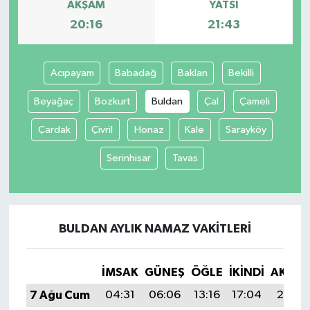
AKŞAM
YATSI
20:16
21:43
Acıpayam
Babadağ
Baklan
Bekilli
Beyağaç
Bozkurt
Buldan
Çal
Çameli
Çardak
Çivril
Honaz
Kale
Sarayköy
Serinhisar
Tavas
BULDAN AYLIK NAMAZ VAKITLERI
İMSAK
GÜNEŞ
ÖĞLE
İKINDI
AKŞA
7 Ağu Cum
04:31
06:06
13:16
17:04
20:16