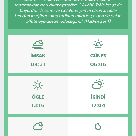
saptırmaktan geri durmayacağım." Allâhü Teâlâ ise şöyle
buyurdu: "İzzetim ve Celâlime yemin olsun ki onlar
benden mağfiret talep ettikleri müddetçe ben de onları
affetmeye devam edeceğim." (Hadis-i Şerif)
İMSAK
GÜNEŞ
04:31
06:06
ÖĞLE
İKINDI
13:16
17:04