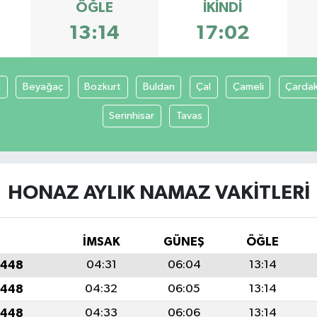
ÖĞLE
İKINDI
13:14
17:02
i
Beyağaç
Bozkurt
Buldan
Çal
Çameli
Çarda
Serinhisar
Tavas
HONAZ AYLIK NAMAZ VAKITLERI
İMSAK
GÜNEŞ
ÖĞLE
1448
04:31
06:04
13:14
1448
04:32
06:05
13:14
1448
04:33
06:06
13:14