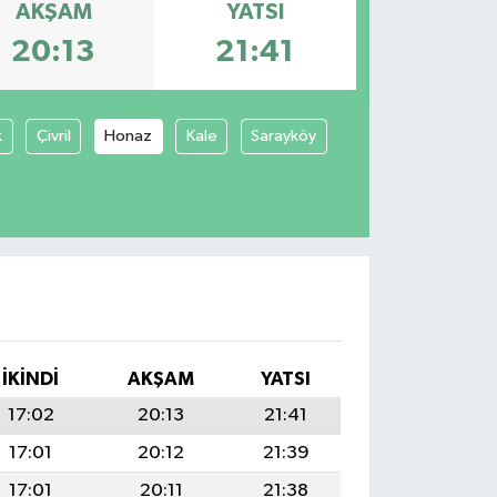
AKŞAM
YATSI
20:13
21:41
k
Çivril
Honaz
Kale
Sarayköy
İKINDI
AKŞAM
YATSI
17:02
20:13
21:41
17:01
20:12
21:39
17:01
20:11
21:38