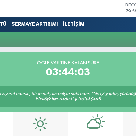
BITC
79.5
DOL
45,4
TÜ
SERMAYE ARTIRIMI
İLETİŞİM
EUR
53,3
STER
61,6
G.AL
686
ÖĞLE VAKTİNE KALAN SÜRE
BİST
03:44:03
14.5
ni ziyaret ederse, bir melek, ona şöyle nidâ eder: "Ne iyi yaptın, yürüdü
bir köşk hazırladın!" (Hadis-i Şerif)