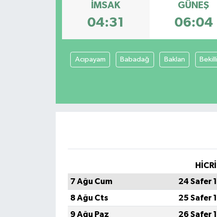
İMSAK
GÜNEŞ
04:31
06:04
Acıpayam
Babadağ
Baklan
Bekill
HİCRİ
7 Ağu Cum
24 Safer 
8 Ağu Cts
25 Safer 
9 Ağu Paz
26 Safer 