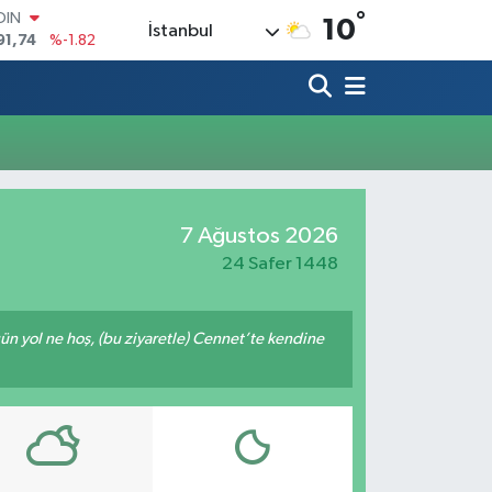
°
OIN
10
İstanbul
91,74
%-1.82
AR
3620
%0.02
O
8690
%0.19
LİN
0380
%0.18
TIN
2,09000
%0.19
7 Ağustos 2026
100
98,00
%0
24 Safer 1448
ğün yol ne hoş, (bu ziyaretle) Cennet’te kendine