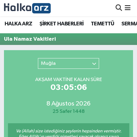
HALKA ARZ
HALKA ARZ
ŞİRKET HABERLERİ
TEMETTÜ
SERMA
SERMAYE ARTIRIMI
Ula Namaz Vakitleri
ŞİRKET HABERLERİ
Muğla
TEMETTÜ
AKŞAM VAKTİNE KALAN SÜRE
İletişim
03:05:06
8 Ağustos 2026
25 Safer 1448
Ve (Allah) size istediğiniz şeylerin hepsinden vermiştir.
Eğer Allâh’ın verdiği nimetleri sayacak olsanız sayıp