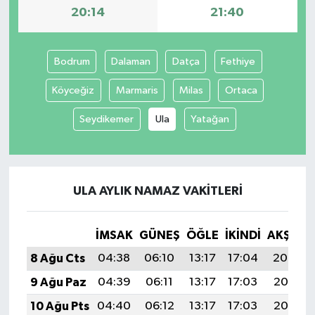
20:14
21:40
Bodrum
Dalaman
Datça
Fethiye
Köyceğiz
Marmaris
Milas
Ortaca
Seydikemer
Ula
Yatağan
ULA AYLIK NAMAZ VAKITLERI
İMSAK
GÜNEŞ
ÖĞLE
İKINDI
AKŞAM
8 Ağu Cts
04:38
06:10
13:17
17:04
20:14
9 Ağu Paz
04:39
06:11
13:17
17:03
20:13
10 Ağu Pts
04:40
06:12
13:17
17:03
20:12