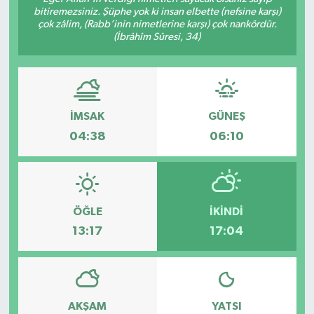
bitiremezsiniz. Şüphe yok ki insan elbette (nefsine karşı)
çok zâlim, (Rabb’inin nimetlerine karşı) çok nankördür.
(İbrâhîm Sûresi, 34)
İMSAK
GÜNEŞ
04:38
06:10
ÖĞLE
İKINDI
13:17
17:04
AKŞAM
YATSI