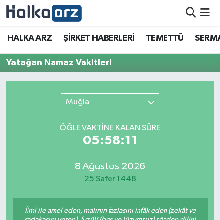
HALKA ARZ
HALKA ARZ
ŞİRKET HABERLERİ
TEMETTÜ
SERMA
SERMAYE ARTIRIMI
Yatağan Namaz Vakitleri
ŞİRKET HABERLERİ
Muğla
TEMETTÜ
ÖĞLE VAKTİNE KALAN SÜRE
İletişim
05:58:11
8 Ağustos 2026
25 Safer 1448
İlmi ile amel eden, malının fazlasını infâk eden (zekât ve
sadakasını veren), fuzûlî (boş ve lüzumsuz) sözden dilini