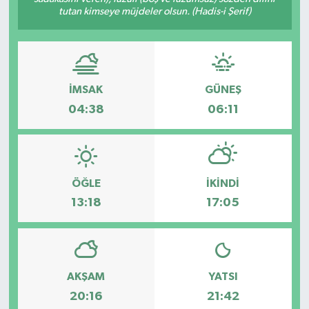
tutan kimseye müjdeler olsun. (Hadis-i Şerif)
İMSAK
GÜNEŞ
04:38
06:11
ÖĞLE
İKINDI
13:18
17:05
AKŞAM
YATSI
20:16
21:42