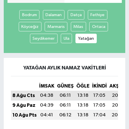
Bodrum
Dalaman
Datça
Fethiye
Köyceğiz
Marmaris
Milas
Ortaca
Seydikemer
Ula
Yatağan
YATAĞAN AYLIK NAMAZ VAKITLERI
İMSAK
GÜNEŞ
ÖĞLE
İKINDI
AKŞAM
8 Ağu Cts
04:38
06:11
13:18
17:05
20:16
9 Ağu Paz
04:39
06:11
13:18
17:05
20:15
10 Ağu Pts
04:41
06:12
13:18
17:04
20:14