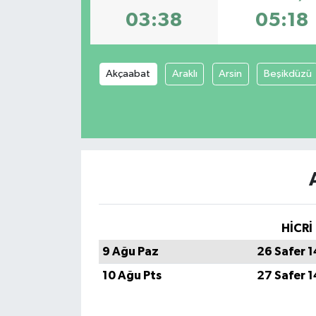
03:38
05:18
Akçaabat
Araklı
Arsin
Beşikdüzü
HİCRİ
9 Ağu Paz
26 Safer 
10 Ağu Pts
27 Safer 