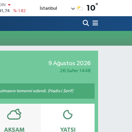
°
OIN
10
İstanbul
91,74
%-1.82
AR
3620
%0.02
O
8690
%0.19
LİN
0380
%0.18
TIN
2,09000
%0.19
9 Ağustos 2026
100
98,00
%0
26 Safer 1448
lmasını temenni ederdi. (Hadis-i Şerif)
AKŞAM
YATSI