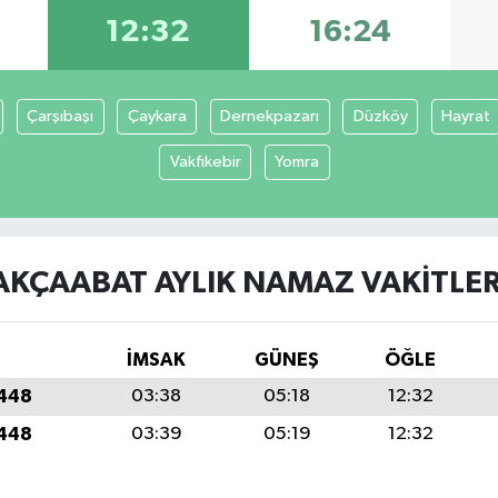
12:32
16:24
Çarşıbaşı
Çaykara
Dernekpazarı
Düzköy
Hayrat
Vakfıkebir
Yomra
AKÇAABAT AYLIK NAMAZ VAKITLER
İMSAK
GÜNEŞ
ÖĞLE
1448
03:38
05:18
12:32
1448
03:39
05:19
12:32