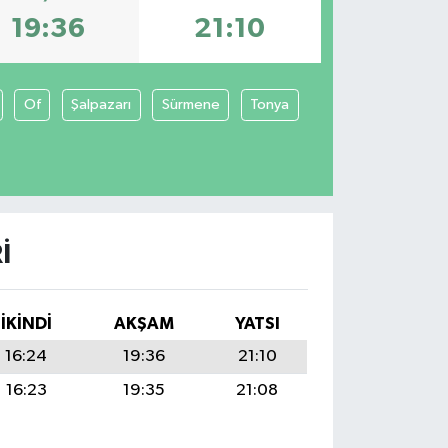
19:36
21:10
Of
Şalpazarı
Sürmene
Tonya
I
İKINDI
AKŞAM
YATSI
16:24
19:36
21:10
16:23
19:35
21:08