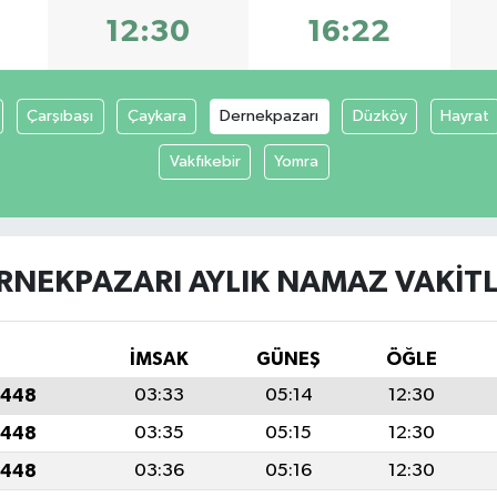
12:30
16:22
Çarşıbaşı
Çaykara
Dernekpazarı
Düzköy
Hayrat
Vakfıkebir
Yomra
RNEKPAZARI AYLIK NAMAZ VAKITL
İMSAK
GÜNEŞ
ÖĞLE
1448
03:33
05:14
12:30
1448
03:35
05:15
12:30
1448
03:36
05:16
12:30