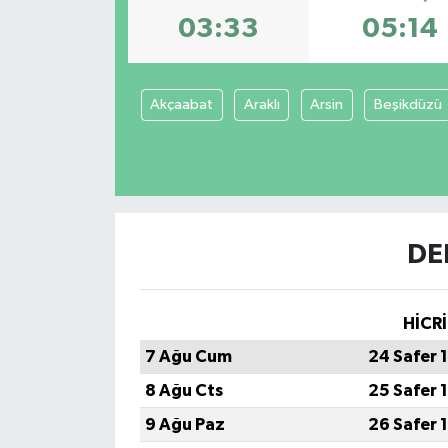
03:33
05:14
Akçaabat
Araklı
Arsin
Beşikdüzü
DE
HİCRİ
7 Ağu Cum
24 Safer 
8 Ağu Cts
25 Safer 
9 Ağu Paz
26 Safer 