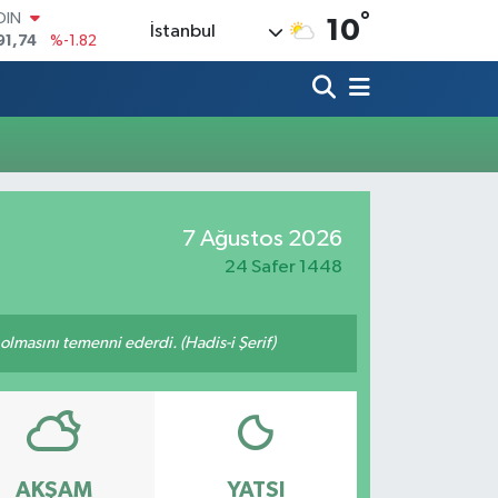
°
OIN
10
İstanbul
91,74
%-1.82
AR
3620
%0.02
O
8690
%0.19
LİN
0380
%0.18
TIN
2,09000
%0.19
7 Ağustos 2026
100
98,00
%0
24 Safer 1448
lmasını temenni ederdi. (Hadis-i Şerif)
AKŞAM
YATSI