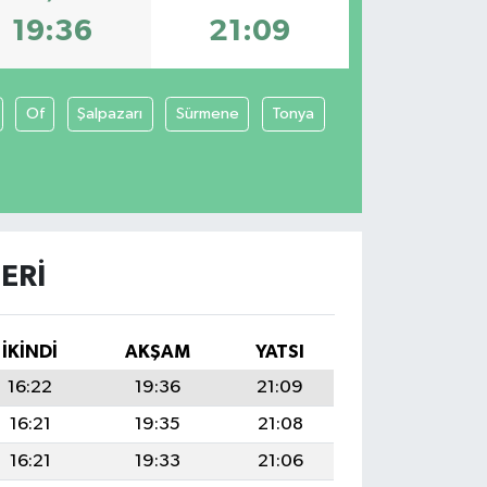
19:36
21:09
Of
Şalpazarı
Sürmene
Tonya
ERI
İKINDI
AKŞAM
YATSI
16:22
19:36
21:09
16:21
19:35
21:08
16:21
19:33
21:06