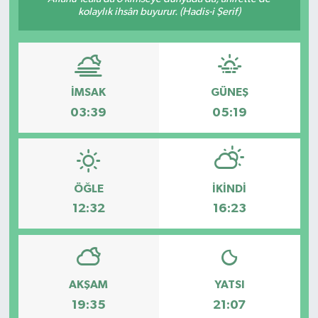
kolaylık ihsân buyurur. (Hadis-i Şerif)
İMSAK
GÜNEŞ
03:39
05:19
ÖĞLE
İKINDI
12:32
16:23
AKŞAM
YATSI
19:35
21:07