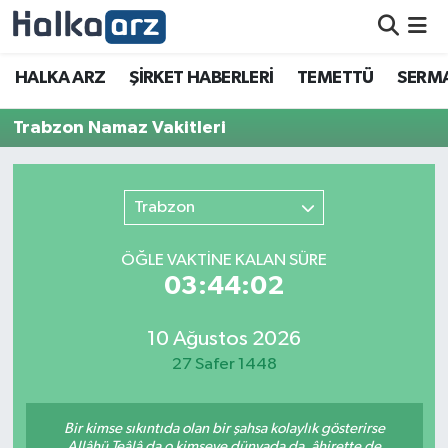
HALKA ARZ
HALKA ARZ
ŞİRKET HABERLERİ
TEMETTÜ
SERMA
SERMAYE ARTIRIMI
Trabzon Namaz Vakitleri
ŞİRKET HABERLERİ
Trabzon
TEMETTÜ
ÖĞLE VAKTİNE KALAN SÜRE
İletişim
03:44:02
10 Ağustos 2026
27 Safer 1448
Bir kimse sıkıntıda olan bir şahsa kolaylık gösterirse
Allâhü Teâlâ da o kimseye dünyada da, âhirette de