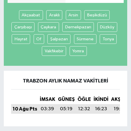
Akçaabat
Araklı
Arsin
Beşikdüzü
Çarşıbaşı
Çaykara
Dernekpazarı
Düzköy
Hayrat
Of
Şalpazarı
Sürmene
Tonya
Vakfıkebir
Yomra
TRABZON AYLIK NAMAZ VAKITLERI
İMSAK
GÜNEŞ
ÖĞLE
İKINDI
AKŞAM
10 Ağu Pts
03:39
05:19
12:32
16:23
19:35