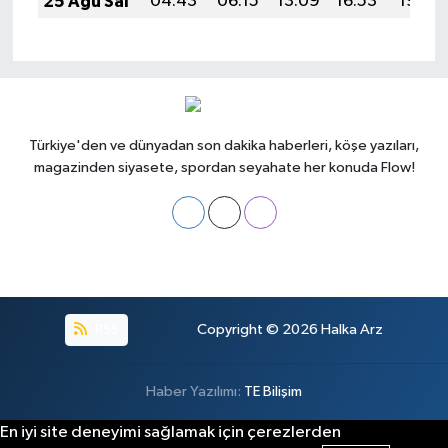
25 Ağu Sal
04:43
06:15
13:09
16:53
19:54
Türkiye'den ve dünyadan son dakika haberleri, köşe yazıları,
magazinden siyasete, spordan seyahate her konuda Flow!
RSS
Copyright © 2026
Halka Arz
Haber Yazılımı:
TE Bilişim
En iyi site deneyimi sağlamak için çerezlerden