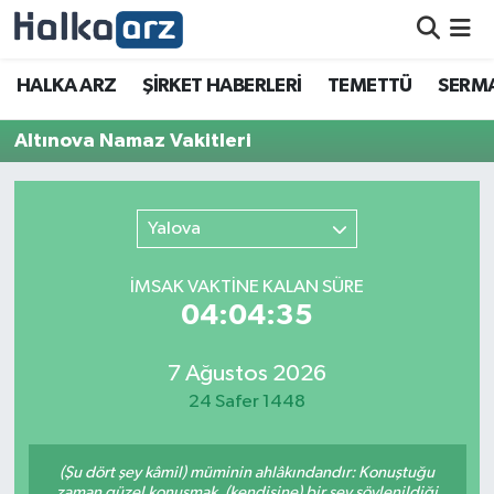
HALKA ARZ
HALKA ARZ
ŞİRKET HABERLERİ
TEMETTÜ
SERMA
SERMAYE ARTIRIMI
Altınova Namaz Vakitleri
ŞİRKET HABERLERİ
Yalova
TEMETTÜ
İMSAK VAKTİNE KALAN SÜRE
İletişim
04:04:35
7 Ağustos 2026
24 Safer 1448
(Şu dört şey kâmil) müminin ahlâkındandır: Konuştuğu
zaman güzel konuşmak, (kendisine) bir şey söylenildiği