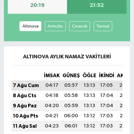
20:19
21:52
Altınova
Armutlu
Çınarcık
Termal
ALTINOVA AYLIK NAMAZ VAKITLERI
İMSAK
GÜNEŞ
ÖĞLE
İKINDI
AKŞA
7 Ağu Cum
04:17
05:57
13:13
17:05
20:19
8 Ağu Cts
04:18
05:58
13:13
17:04
20:17
9 Ağu Paz
04:20
05:59
13:13
17:04
20:16
10 Ağu Pts
04:21
06:00
13:12
17:03
20:15
11 Ağu Sal
04:23
06:01
13:12
17:03
20:14