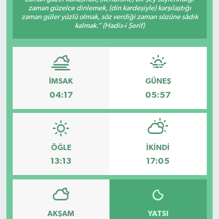
zaman güzelce dinlemek, (din kardeşiyle) karşılaştığı
zaman güler yüzlü olmak, söz verdiği zaman sözüne sâdık
kalmak.” (Hadis-i Şerif)
İMSAK
GÜNEŞ
04:17
05:57
ÖĞLE
İKINDI
13:13
17:05
AKŞAM
YATSI