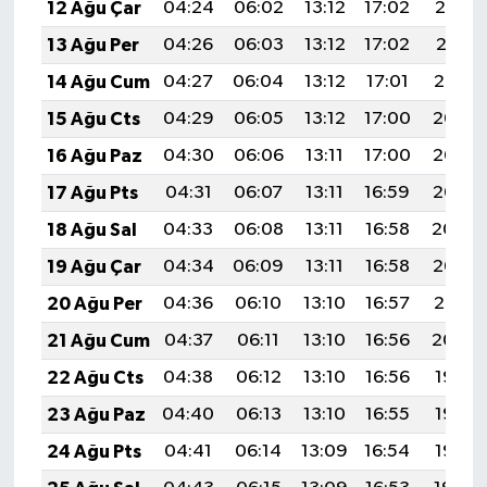
12 Ağu Çar
04:24
06:02
13:12
17:02
20:12
13 Ağu Per
04:26
06:03
13:12
17:02
20:11
14 Ağu Cum
04:27
06:04
13:12
17:01
20:10
15 Ağu Cts
04:29
06:05
13:12
17:00
20:08
16 Ağu Paz
04:30
06:06
13:11
17:00
20:07
17 Ağu Pts
04:31
06:07
13:11
16:59
20:05
18 Ağu Sal
04:33
06:08
13:11
16:58
20:04
19 Ağu Çar
04:34
06:09
13:11
16:58
20:03
20 Ağu Per
04:36
06:10
13:10
16:57
20:01
21 Ağu Cum
04:37
06:11
13:10
16:56
20:00
22 Ağu Cts
04:38
06:12
13:10
16:56
19:58
23 Ağu Paz
04:40
06:13
13:10
16:55
19:57
24 Ağu Pts
04:41
06:14
13:09
16:54
19:55