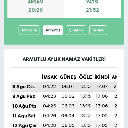
AKŞAM
YATSI
20:20
21:52
Altınova
Armutlu
Çınarcık
Termal
ARMUTLU AYLIK NAMAZ VAKITLERI
İMSAK
GÜNEŞ
ÖĞLE
İKINDI
AKŞA
8 Ağu Cts
04:22
06:01
13:15
17:07
20:20
9 Ağu Paz
04:23
06:02
13:15
17:06
20:18
10 Ağu Pts
04:25
06:03
13:15
17:06
20:17
11 Ağu Sal
04:26
06:04
13:15
17:05
20:16
12 Ağu Çar
04:28
06:05
13:15
17:05
20:15