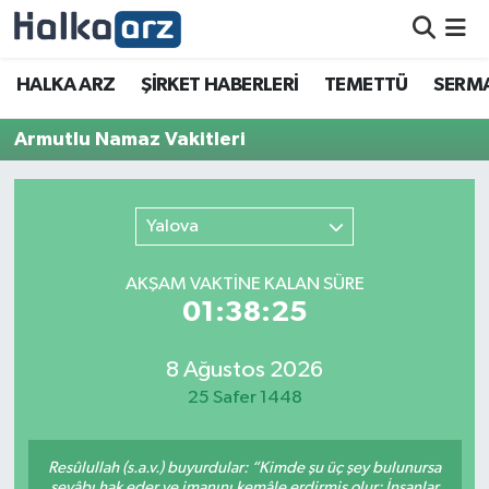
HALKA ARZ
HALKA ARZ
ŞİRKET HABERLERİ
TEMETTÜ
SERMA
SERMAYE ARTIRIMI
Armutlu Namaz Vakitleri
ŞİRKET HABERLERİ
Yalova
TEMETTÜ
AKŞAM VAKTİNE KALAN SÜRE
İletişim
01:38:25
8 Ağustos 2026
25 Safer 1448
Resûlullah (s.a.v.) buyurdular: “Kimde şu üç şey bulunursa
sevâbı hak eder ve imanını kemâle erdirmiş olur: İnsanlar