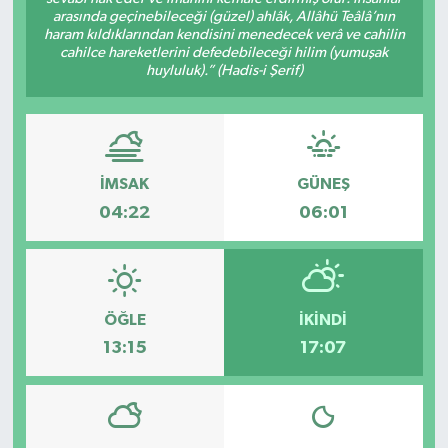
arasında geçinebileceği (güzel) ahlâk, Allâhü Teâlâ’nın
haram kıldıklarından kendisini menedecek verâ ve cahilin
cahilce hareketlerini defedebileceği hilim (yumuşak
huyluluk).” (Hadis-i Şerif)
İMSAK
GÜNEŞ
04:22
06:01
ÖĞLE
İKINDI
13:15
17:07