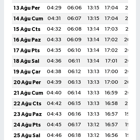
13 Ağu Per
04:29
06:06
13:15
17:04
20:13
14 Ağu Cum
04:31
06:07
13:15
17:04
20:12
15 Ağu Cts
04:32
06:08
13:14
17:03
20:11
16 Ağu Paz
04:33
06:09
13:14
17:02
20:09
17 Ağu Pts
04:35
06:10
13:14
17:02
20:08
18 Ağu Sal
04:36
06:11
13:14
17:01
20:06
19 Ağu Çar
04:38
06:12
13:13
17:00
20:05
20 Ağu Per
04:39
06:13
13:13
17:00
20:04
21 Ağu Cum
04:40
06:14
13:13
16:59
20:02
22 Ağu Cts
04:42
06:15
13:13
16:58
20:01
23 Ağu Paz
04:43
06:16
13:13
16:57
19:59
24 Ağu Pts
04:45
06:17
13:12
16:57
19:58
25 Ağu Sal
04:46
06:18
13:12
16:56
19:56