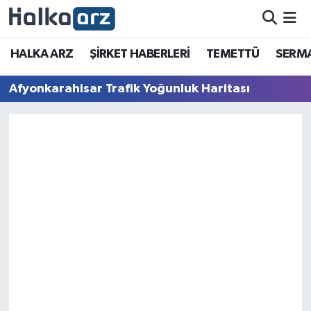
HALKA ARZ
HALKA ARZ
ŞİRKET HABERLERİ
TEMETTÜ
SERMA
SERMAYE ARTIRIMI
Afyonkarahisar Trafik Yoğunluk Haritası
ŞİRKET HABERLERİ
TEMETTÜ
İletişim