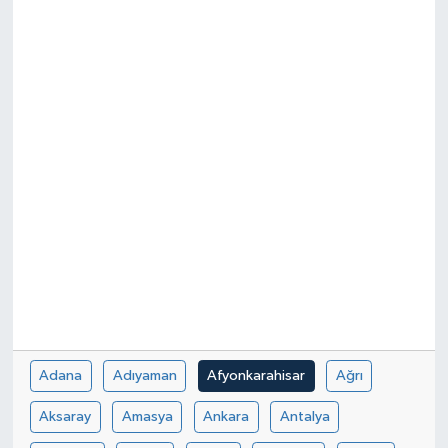
Adana
Adıyaman
Afyonkarahisar
Ağrı
Aksaray
Amasya
Ankara
Antalya