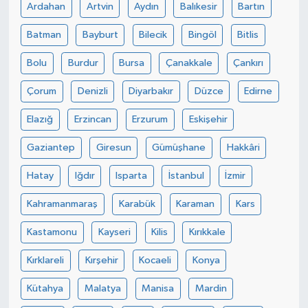
Ardahan
Artvin
Aydın
Balıkesir
Bartın
Batman
Bayburt
Bilecik
Bingöl
Bitlis
Bolu
Burdur
Bursa
Çanakkale
Çankırı
Çorum
Denizli
Diyarbakır
Düzce
Edirne
Elazığ
Erzincan
Erzurum
Eskişehir
Gaziantep
Giresun
Gümüşhane
Hakkâri
Hatay
Iğdır
Isparta
İstanbul
İzmir
Kahramanmaraş
Karabük
Karaman
Kars
Kastamonu
Kayseri
Kilis
Kırıkkale
Kırklareli
Kırşehir
Kocaeli
Konya
Kütahya
Malatya
Manisa
Mardin