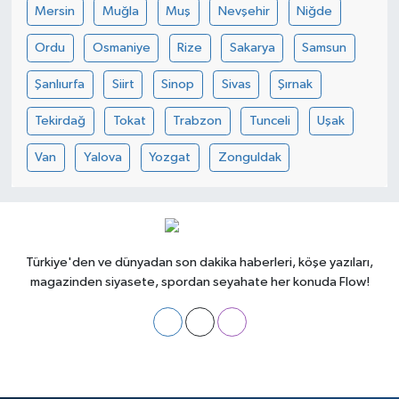
Mersin
Muğla
Muş
Nevşehir
Niğde
Ordu
Osmaniye
Rize
Sakarya
Samsun
Şanlıurfa
Siirt
Sinop
Sivas
Şırnak
Tekirdağ
Tokat
Trabzon
Tunceli
Uşak
Van
Yalova
Yozgat
Zonguldak
Türkiye'den ve dünyadan son dakika haberleri, köşe yazıları,
magazinden siyasete, spordan seyahate her konuda Flow!