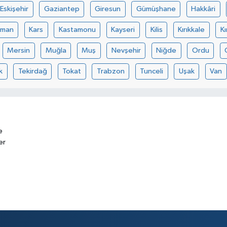
Eskişehir
Gaziantep
Giresun
Gümüşhane
Hakkâri
aman
Kars
Kastamonu
Kayseri
Kilis
Kırıkkale
Kı
Mersin
Muğla
Muş
Nevşehir
Niğde
Ordu
k
Tekirdağ
Tokat
Trabzon
Tunceli
Uşak
Van
e
er