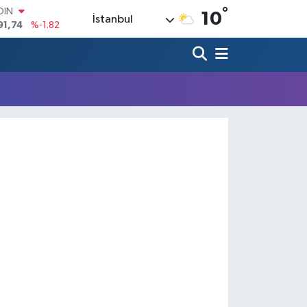
°
OIN
10
İstanbul
91,74
%-1.82
AR
3620
%0.02
O
8690
%0.19
LİN
0380
%0.18
TIN
2,09000
%0.19
100
98,00
%0