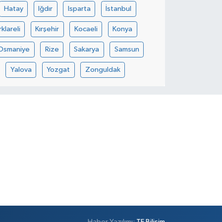
Hatay
Iğdır
Isparta
İstanbul
rklareli
Kırşehir
Kocaeli
Konya
Osmaniye
Rize
Sakarya
Samsun
Yalova
Yozgat
Zonguldak
Haber Yazılımı:
TE Bilişim