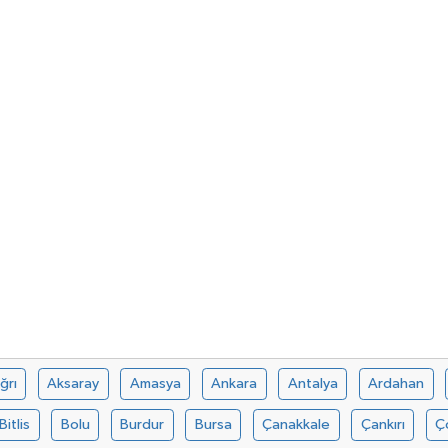
ğrı
Aksaray
Amasya
Ankara
Antalya
Ardahan
Bitlis
Bolu
Burdur
Bursa
Çanakkale
Çankırı
Ç