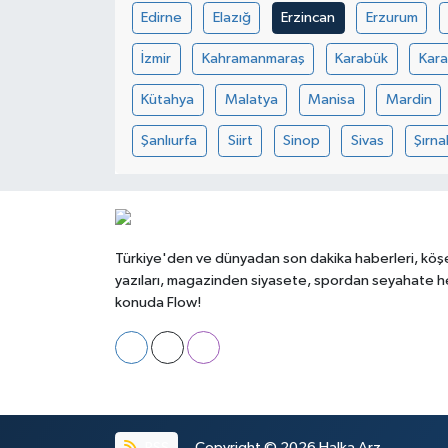
Edirne
Elazığ
Erzincan
Erzurum
İzmir
Kahramanmaraş
Karabük
Kar
Kütahya
Malatya
Manisa
Mardin
Şanlıurfa
Siirt
Sinop
Sivas
Şırna
Türkiye'den ve dünyadan son dakika haberleri, köş
yazıları, magazinden siyasete, spordan seyahate h
konuda Flow!
RSS
Copyright © 2026
Halka Arz