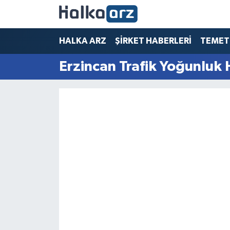
HALKA ARZ
HALKA ARZ
ŞİRKET HABERLERİ
TEMET
Erzincan Trafik Yoğunluk 
SERMAYE ARTIRIMI
ŞİRKET HABERLERİ
TEMETTÜ
İletişim