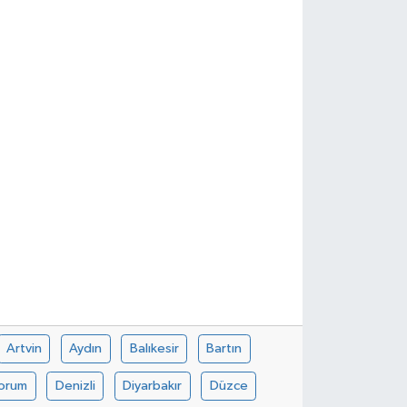
Artvin
Aydın
Balıkesir
Bartın
orum
Denizli
Diyarbakır
Düzce