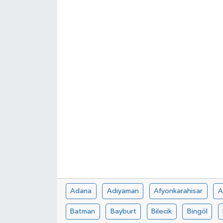
Adana
Adıyaman
Afyonkarahisar
A
Batman
Bayburt
Bilecik
Bingöl