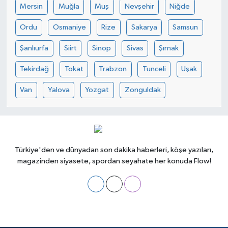
Mersin
Muğla
Muş
Nevşehir
Niğde
Ordu
Osmaniye
Rize
Sakarya
Samsun
Şanlıurfa
Siirt
Sinop
Sivas
Şırnak
Tekirdağ
Tokat
Trabzon
Tunceli
Uşak
Van
Yalova
Yozgat
Zonguldak
Türkiye'den ve dünyadan son dakika haberleri, köşe yazıları,
magazinden siyasete, spordan seyahate her konuda Flow!