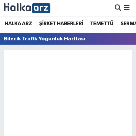
HALKA ARZ
HALKA ARZ
ŞİRKET HABERLERİ
TEMETTÜ
SERMA
SERMAYE ARTIRIMI
Bilecik Trafik Yoğunluk Haritası
ŞİRKET HABERLERİ
TEMETTÜ
İletişim