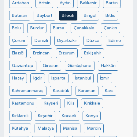
Ardahan
Artvin
Aydın
Balıkesir
Bartın
Batman
Bayburt
Bilecik
Bingöl
Bitlis
Bolu
Burdur
Bursa
Çanakkale
Çankırı
Çorum
Denizli
Diyarbakır
Düzce
Edirne
Elazığ
Erzincan
Erzurum
Eskişehir
Gaziantep
Giresun
Gümüşhane
Hakkâri
Hatay
Iğdır
Isparta
İstanbul
İzmir
Kahramanmaraş
Karabük
Karaman
Kars
Kastamonu
Kayseri
Kilis
Kırıkkale
Kırklareli
Kırşehir
Kocaeli
Konya
Kütahya
Malatya
Manisa
Mardin