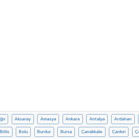
ğrı
Aksaray
Amasya
Ankara
Antalya
Ardahan
Bitlis
Bolu
Burdur
Bursa
Çanakkale
Çankırı
Ç