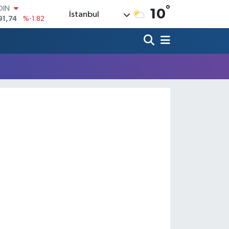
°
OIN
10
İstanbul
91,74
%-1.82
AR
3620
%0.02
O
8690
%0.19
LİN
0380
%0.18
TIN
2,09000
%0.19
100
98,00
%0