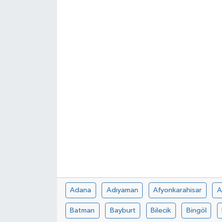
Adana
Adıyaman
Afyonkarahisar
A
Batman
Bayburt
Bilecik
Bingöl