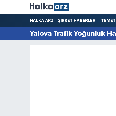
HALKA ARZ
HALKA ARZ
ŞİRKET HABERLERİ
TEMET
Yalova Trafik Yoğunluk Ha
SERMAYE ARTIRIMI
ŞİRKET HABERLERİ
TEMETTÜ
İletişim