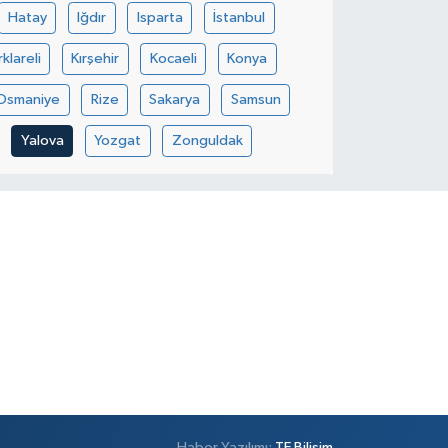
Hatay
Iğdır
Isparta
İstanbul
rklareli
Kırşehir
Kocaeli
Konya
Osmaniye
Rize
Sakarya
Samsun
Yalova
Yozgat
Zonguldak
Haber Yazılımı:
TE Bilişim