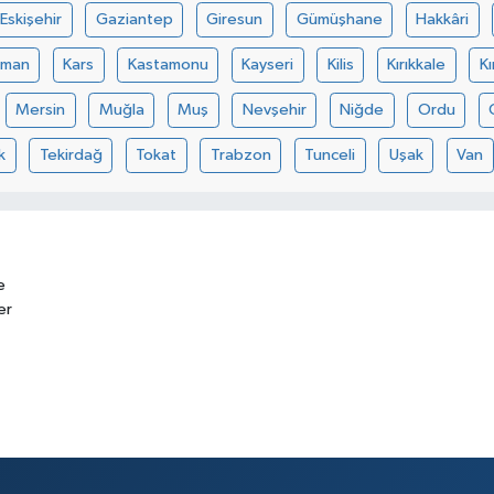
Eskişehir
Gaziantep
Giresun
Gümüşhane
Hakkâri
aman
Kars
Kastamonu
Kayseri
Kilis
Kırıkkale
Kı
Mersin
Muğla
Muş
Nevşehir
Niğde
Ordu
k
Tekirdağ
Tokat
Trabzon
Tunceli
Uşak
Van
e
er