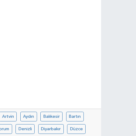
Artvin
Aydın
Balıkesir
Bartın
orum
Denizli
Diyarbakır
Düzce