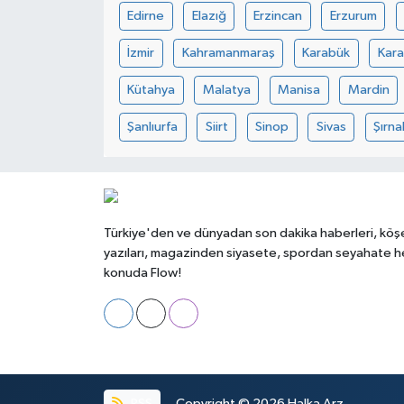
Edirne
Elazığ
Erzincan
Erzurum
İzmir
Kahramanmaraş
Karabük
Kar
Kütahya
Malatya
Manisa
Mardin
Şanlıurfa
Siirt
Sinop
Sivas
Şırna
Türkiye'den ve dünyadan son dakika haberleri, köş
yazıları, magazinden siyasete, spordan seyahate h
konuda Flow!
RSS
Copyright © 2026
Halka Arz