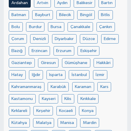
Ardahan
Artvin
Aydın
Balıkesir
Bartın
Batman
Bayburt
Bilecik
Bingöl
Bitlis
Bolu
Burdur
Bursa
Çanakkale
Çankırı
Çorum
Denizli
Diyarbakır
Düzce
Edirne
Elazığ
Erzincan
Erzurum
Eskişehir
Gaziantep
Giresun
Gümüşhane
Hakkâri
Hatay
Iğdır
Isparta
İstanbul
İzmir
Kahramanmaraş
Karabük
Karaman
Kars
Kastamonu
Kayseri
Kilis
Kırıkkale
Kırklareli
Kırşehir
Kocaeli
Konya
Kütahya
Malatya
Manisa
Mardin