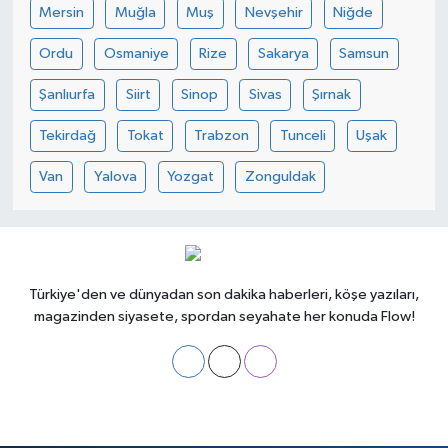
Mersin
Muğla
Muş
Nevşehir
Niğde
Ordu
Osmaniye
Rize
Sakarya
Samsun
Şanlıurfa
Siirt
Sinop
Sivas
Şırnak
Tekirdağ
Tokat
Trabzon
Tunceli
Uşak
Van
Yalova
Yozgat
Zonguldak
Türkiye'den ve dünyadan son dakika haberleri, köşe yazıları,
magazinden siyasete, spordan seyahate her konuda Flow!