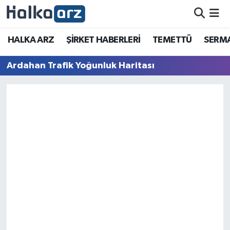
HALKA ARZ
HALKA ARZ
ŞİRKET HABERLERİ
TEMETTÜ
SERMA
SERMAYE ARTIRIMI
Ardahan Trafik Yoğunluk Haritası
ŞİRKET HABERLERİ
TEMETTÜ
İletişim