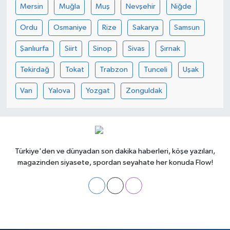
Mersin
Muğla
Muş
Nevşehir
Niğde
Ordu
Osmaniye
Rize
Sakarya
Samsun
Şanlıurfa
Siirt
Sinop
Sivas
Şırnak
Tekirdağ
Tokat
Trabzon
Tunceli
Uşak
Van
Yalova
Yozgat
Zonguldak
Türkiye'den ve dünyadan son dakika haberleri, köşe yazıları,
magazinden siyasete, spordan seyahate her konuda Flow!