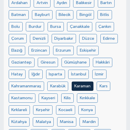
Ardahan
Artvin
Aydın
Balıkesir
Bartın
Batman
Bayburt
Bilecik
Bingöl
Bitlis
Bolu
Burdur
Bursa
Çanakkale
Çankırı
Çorum
Denizli
Diyarbakır
Düzce
Edirne
Elazığ
Erzincan
Erzurum
Eskişehir
Gaziantep
Giresun
Gümüşhane
Hakkâri
Hatay
Iğdır
Isparta
İstanbul
İzmir
Kahramanmaraş
Karabük
Karaman
Kars
Kastamonu
Kayseri
Kilis
Kırıkkale
Kırklareli
Kırşehir
Kocaeli
Konya
Kütahya
Malatya
Manisa
Mardin