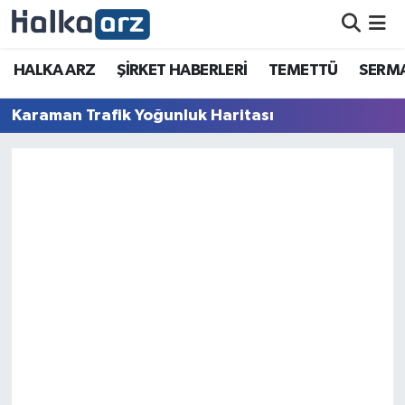
HALKA ARZ
HALKA ARZ
ŞİRKET HABERLERİ
TEMETTÜ
SERMA
SERMAYE ARTIRIMI
Karaman Trafik Yoğunluk Haritası
ŞİRKET HABERLERİ
TEMETTÜ
İletişim