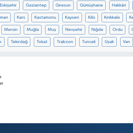
Eskişehir
Gaziantep
Giresun
Gümüşhane
Hakkâri
aman
Kars
Kastamonu
Kayseri
Kilis
Kırıkkale
Kı
Mersin
Muğla
Muş
Nevşehir
Niğde
Ordu
k
Tekirdağ
Tokat
Trabzon
Tunceli
Uşak
Van
e
er