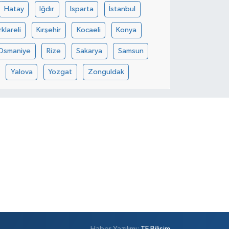
Hatay
Iğdır
Isparta
İstanbul
rklareli
Kırşehir
Kocaeli
Konya
Osmaniye
Rize
Sakarya
Samsun
Yalova
Yozgat
Zonguldak
Haber Yazılımı:
TE Bilişim