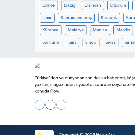
Edirne
Elazığ
Erzincan
Erzurum
İzmir
Kahramanmaraş
Karabük
Kar
Kütahya
Malatya
Manisa
Mardin
Şanlıurfa
Siirt
Sinop
Sivas
Şırna
Türkiye'den ve dünyadan son dakika haberleri, köş
yazıları, magazinden siyasete, spordan seyahate h
konuda Flow!
RSS
Copyright © 2026
Halka Arz