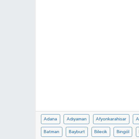
Adana
Adıyaman
Afyonkarahisar
A
Batman
Bayburt
Bilecik
Bingöl