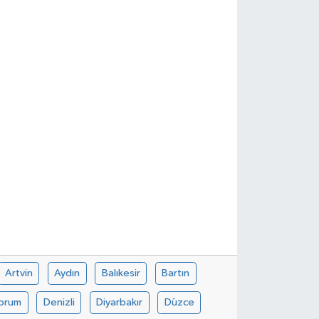
Artvin
Aydın
Balıkesir
Bartın
orum
Denizli
Diyarbakır
Düzce