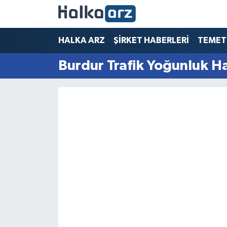
HALKA ARZ
HALKA ARZ
ŞİRKET HABERLERİ
TEMET
Burdur Trafik Yoğunluk Ha
SERMAYE ARTIRIMI
ŞİRKET HABERLERİ
TEMETTÜ
İletişim