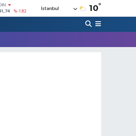
°
OIN
10
İstanbul
91,74
%-1.82
AR
3620
%0.02
O
8690
%0.19
LİN
0380
%0.18
TIN
2,09000
%0.19
100
98,00
%0