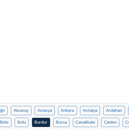
ğrı
Aksaray
Amasya
Ankara
Antalya
Ardahan
Bitlis
Bolu
Burdur
Bursa
Çanakkale
Çankırı
Ç