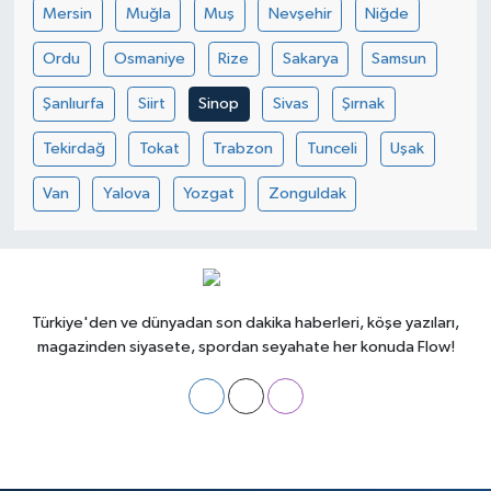
Mersin
Muğla
Muş
Nevşehir
Niğde
Ordu
Osmaniye
Rize
Sakarya
Samsun
Şanlıurfa
Siirt
Sinop
Sivas
Şırnak
Tekirdağ
Tokat
Trabzon
Tunceli
Uşak
Van
Yalova
Yozgat
Zonguldak
Türkiye'den ve dünyadan son dakika haberleri, köşe yazıları,
magazinden siyasete, spordan seyahate her konuda Flow!