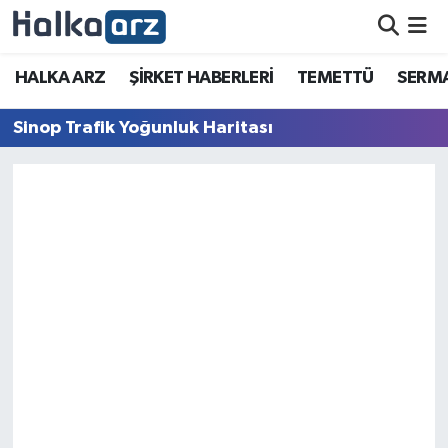
HALKA ARZ
HALKA ARZ
ŞİRKET HABERLERİ
TEMETTÜ
SERMA
SERMAYE ARTIRIMI
Sinop Trafik Yoğunluk Haritası
ŞİRKET HABERLERİ
TEMETTÜ
İletişim