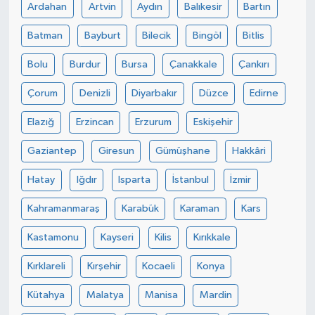
Ardahan
Artvin
Aydın
Balıkesir
Bartın
Batman
Bayburt
Bilecik
Bingöl
Bitlis
Bolu
Burdur
Bursa
Çanakkale
Çankırı
Çorum
Denizli
Diyarbakır
Düzce
Edirne
Elazığ
Erzincan
Erzurum
Eskişehir
Gaziantep
Giresun
Gümüşhane
Hakkâri
Hatay
Iğdır
Isparta
İstanbul
İzmir
Kahramanmaraş
Karabük
Karaman
Kars
Kastamonu
Kayseri
Kilis
Kırıkkale
Kırklareli
Kırşehir
Kocaeli
Konya
Kütahya
Malatya
Manisa
Mardin