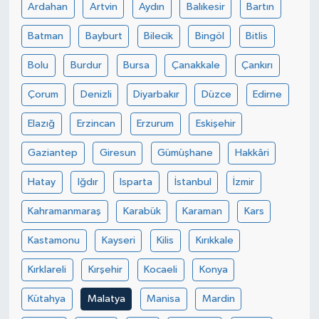
Ardahan
Artvin
Aydın
Balıkesir
Bartın
Batman
Bayburt
Bilecik
Bingöl
Bitlis
Bolu
Burdur
Bursa
Çanakkale
Çankırı
Çorum
Denizli
Diyarbakır
Düzce
Edirne
Elazığ
Erzincan
Erzurum
Eskişehir
Gaziantep
Giresun
Gümüşhane
Hakkâri
Hatay
Iğdır
Isparta
İstanbul
İzmir
Kahramanmaraş
Karabük
Karaman
Kars
Kastamonu
Kayseri
Kilis
Kırıkkale
Kırklareli
Kırşehir
Kocaeli
Konya
Kütahya
Malatya
Manisa
Mardin