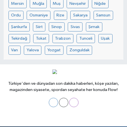
Mersin
Muğla
Muş
Nevşehir
Niğde
Ordu
Osmaniye
Rize
Sakarya
Samsun
Şanlıurfa
Siirt
Sinop
Sivas
Şırnak
Tekirdağ
Tokat
Trabzon
Tunceli
Uşak
Van
Yalova
Yozgat
Zonguldak
Türkiye'den ve dünyadan son dakika haberleri, köşe yazıları,
magazinden siyasete, spordan seyahate her konuda Flow!