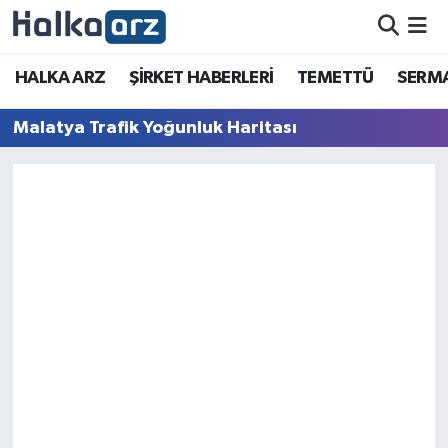
HALKA ARZ
HALKA ARZ
ŞİRKET HABERLERİ
TEMETTÜ
SERMA
SERMAYE ARTIRIMI
Malatya Trafik Yoğunluk Haritası
ŞİRKET HABERLERİ
TEMETTÜ
İletişim