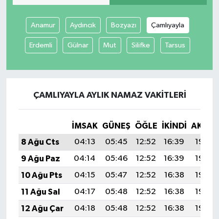
Anamur
Aydıncık
Bozyazı
Çamlıyayla
Erdemli
Gülnar
Mut
Silifke
Tarsus
ÇAMLIYAYLA AYLIK NAMAZ VAKITLERI
İMSAK
GÜNEŞ
ÖĞLE
İKINDI
AKŞA
8 Ağu Cts
04:13
05:45
12:52
16:39
19:50
9 Ağu Paz
04:14
05:46
12:52
16:39
19:49
10 Ağu Pts
04:15
05:47
12:52
16:38
19:48
11 Ağu Sal
04:17
05:48
12:52
16:38
19:46
12 Ağu Çar
04:18
05:48
12:52
16:38
19:45