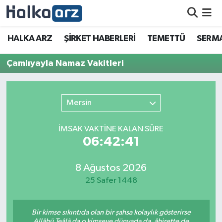
HALKA ARZ
HALKA ARZ
ŞİRKET HABERLERİ
TEMETTÜ
SERMA
SERMAYE ARTIRIMI
Çamlıyayla Namaz Vakitleri
ŞİRKET HABERLERİ
Mersin
TEMETTÜ
İMSAK VAKTİNE KALAN SÜRE
İletişim
06:42:41
8 Ağustos 2026
25 Safer 1448
Bir kimse sıkıntıda olan bir şahsa kolaylık gösterirse
Allâhü Teâlâ da o kimseye dünyada da, âhirette de