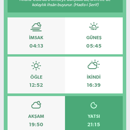
kolaylık ihsân buyurur. (Hadis-i Şerif)
İMSAK
GÜNEŞ
04:13
05:45
ÖĞLE
İKINDI
12:52
16:39
AKŞAM
YATSI
19:50
21:15