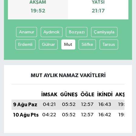
AKŞAM
YATSI
19:52
21:17
Anamur
Aydıncık
Bozyazı
Çamlıyayla
Erdemli
Gülnar
Mut
Silifke
Tarsus
MUT AYLIK NAMAZ VAKITLERI
İMSAK
GÜNEŞ
ÖĞLE
İKINDI
AKŞAM
9 Ağu Paz
04:21
05:52
12:57
16:43
19:52
10 Ağu Pts
04:22
05:52
12:57
16:42
19:51