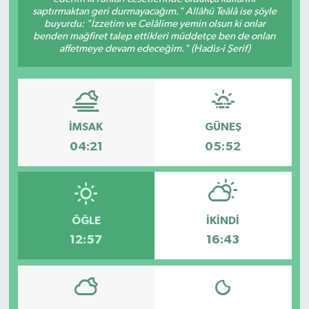
saptırmaktan geri durmayacağım." Allâhü Teâlâ ise şöyle
buyurdu: "İzzetim ve Celâlime yemin olsun ki onlar
benden mağfiret talep ettikleri müddetçe ben de onları
affetmeye devam edeceğim." (Hadis-i Şerif)
İMSAK
GÜNEŞ
04:21
05:52
ÖĞLE
İKINDI
12:57
16:43