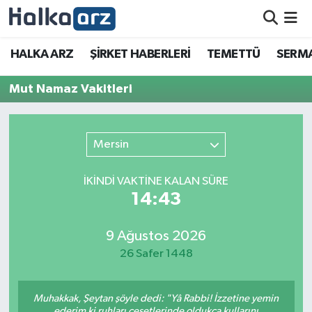
HALKA ARZ
HALKA ARZ
ŞİRKET HABERLERİ
TEMETTÜ
SERMA
SERMAYE ARTIRIMI
Mut Namaz Vakitleri
ŞİRKET HABERLERİ
Mersin
TEMETTÜ
İKINDI VAKTİNE KALAN SÜRE
İletişim
14:43
9 Ağustos 2026
26 Safer 1448
Muhakkak, Şeytan şöyle dedi: "Yâ Rabbi! İzzetine yemin
ederim ki ruhları cesetlerinde oldukça kullarını