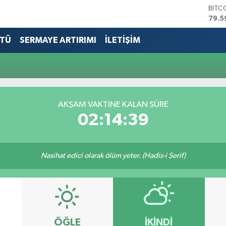
BITC
79.5
DOL
45,4
TÜ
SERMAYE ARTIRIMI
İLETİŞİM
EUR
53,3
STER
61,6
G.AL
686
AKŞAM VAKTİNE KALAN SÜRE
BİST
02:14:39
14.5
Nasihat edici olarak ölüm yeter. (Hadis-i Şerif)
ÖĞLE
İKINDI