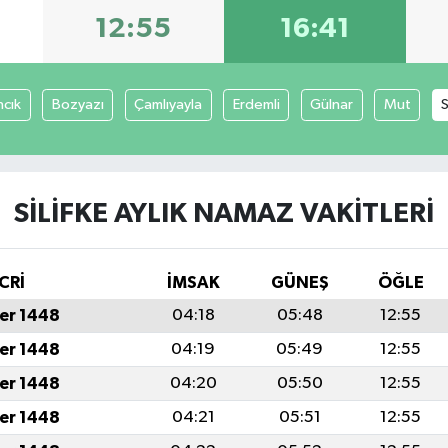
12:55
16:41
ncık
Bozyazı
Çamlıyayla
Erdemli
Gülnar
Mut
S
SILIFKE AYLIK NAMAZ VAKITLERI
CRİ
İMSAK
GÜNEŞ
ÖĞLE
er 1448
04:18
05:48
12:55
er 1448
04:19
05:49
12:55
er 1448
04:20
05:50
12:55
er 1448
04:21
05:51
12:55