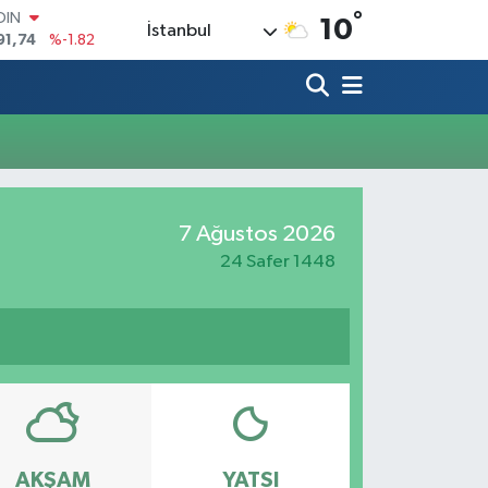
°
OIN
10
İstanbul
91,74
%-1.82
AR
3620
%0.02
O
8690
%0.19
LİN
0380
%0.18
TIN
2,09000
%0.19
7 Ağustos 2026
100
98,00
%0
24 Safer 1448
AKŞAM
YATSI