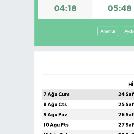
04:18
05:48
Anamur
Aydı
Hİ
7 Ağu Cum
24 Saf
8 Ağu Cts
25 Saf
9 Ağu Paz
26 Saf
10 Ağu Pts
27 Saf