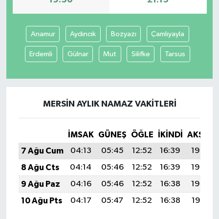
Anamur
Aydıncık
Bozyazı
Çamlıyayla
Erdemli
Gülnar
Mut
Silifke
Tarsus
MERSIN AYLIK NAMAZ VAKITLERI
İMSAK
GÜNEŞ
ÖĞLE
İKINDI
AKŞAM
7 Ağu Cum
04:13
05:45
12:52
16:39
19:50
8 Ağu Cts
04:14
05:46
12:52
16:39
19:49
9 Ağu Paz
04:16
05:46
12:52
16:38
19:48
10 Ağu Pts
04:17
05:47
12:52
16:38
19:47