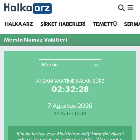
HALKA ARZ
HALKA ARZ
ŞİRKET HABERLERİ
TEMETTÜ
SERMA
SERMAYE ARTIRIMI
Mersin Namaz Vakitleri
ŞİRKET HABERLERİ
Mersin
TEMETTÜ
AKŞAM VAKTİNE KALAN SÜRE
İletişim
02:32:28
7 Ağustos 2026
24 Safer 1448
Kim bir hastayı veya Allah için sevdiği kardeşini ziyaret
ederse, bir melek, ona şöyle nidâ eder: "Ne iyi yaptın,