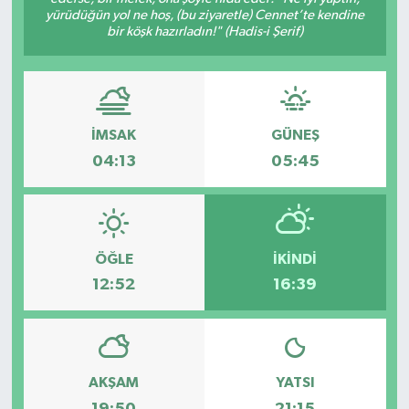
yürüdüğün yol ne hoş, (bu ziyaretle) Cennet’te kendine
bir köşk hazırladın!" (Hadis-i Şerif)
İMSAK
GÜNEŞ
04:13
05:45
ÖĞLE
İKINDI
12:52
16:39
AKŞAM
YATSI
19:50
21:15